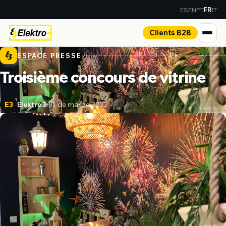
ES
EN
PT
IT
FR
Clients B2B
ESPACE PRESSE
Troisième concours de vitrine
Elektro3
31 de mai de 2022
E3