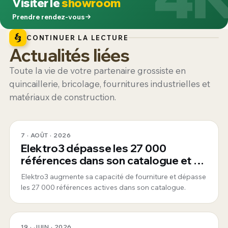
Visiter le
showroom
Prendre rendez-vous
CONTINUER LA LECTURE
Actualités liées
Toute la vie de votre partenaire grossiste en
quincaillerie, bricolage, fournitures industrielles et
matériaux de construction.
7 · AOÛT · 2026
Elektro3 dépasse les 27 000
références dans son catalogue et se
consolide comme fournisseur global
Elektro3 augmente sa capacité de fourniture et dépasse
360°
les 27 000 références actives dans son catalogue.
19 · JUIN · 2026