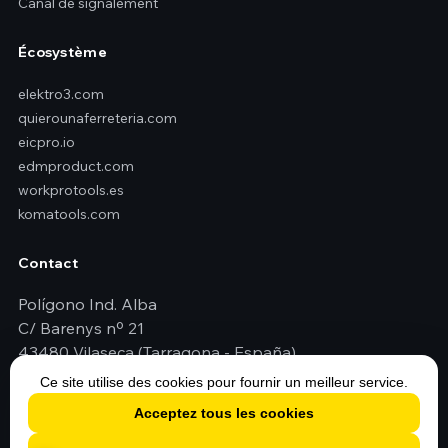
Canal de signalement
Écosystème
elektro3.com
quierounaferreteria.com
eicpro.io
edmproduct.com
workprotools.es
komatools.com
Contact
Polígono Ind. Alba
C/ Barenys nº 21
43480 Vilaseca (Tarragona - España)
+34 977 79 29 45
Ce site utilise des cookies pour fournir un meilleur service.
elektro3@elektro3.com
Acceptez tous les cookies