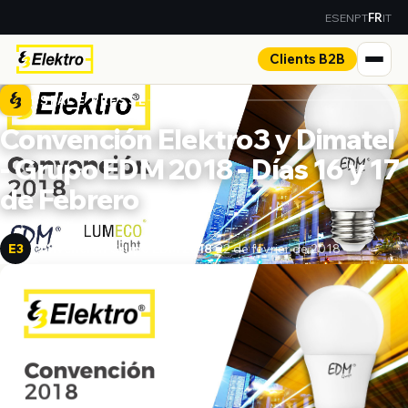
ES
EN
PT
IT
FR
Clients B2B
ESPACE PRESSE
Convención Elektro3 y Dimatel
- Grupo EDM 2018 - Días 16 y 17
de Febrero
Convención Grupo EDM 2018
22 de février de 2018
E3