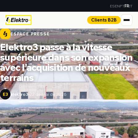
ES
EN
PT
IT
FR
Clients B2B
ESPACE PRESSE
Elektro3 passe à la vitesse
supérieure dans son expansion
avec l’acquisition de nouveaux
terrains
elektro3
22 de mai de 2026
E3