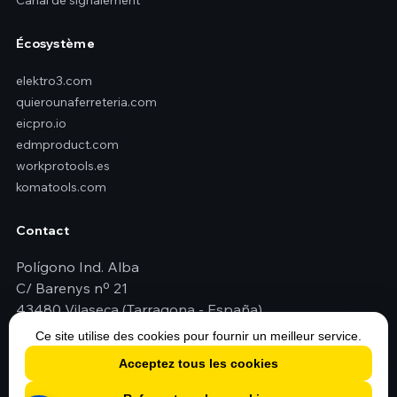
Canal de signalement
Écosystème
elektro3.com
quierounaferreteria.com
eicpro.io
edmproduct.com
workprotools.es
komatools.com
Contact
Polígono Ind. Alba
C/ Barenys nº 21
43480 Vilaseca (Tarragona - España)
+34 977 79 29 45
Ce site utilise des cookies pour fournir un meilleur service.
elektro3@elektro3.com
Acceptez tous les cookies