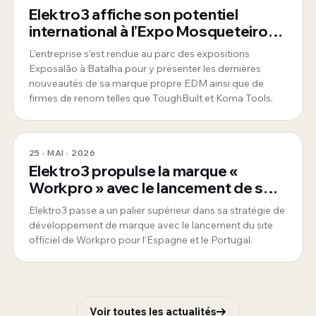
Elektro3 affiche son potentiel
international à l’Expo Mosqueteiros
au Portugal
L’entreprise s’est rendue au parc des expositions
Exposalão à Batalha pour y présenter les dernières
nouveautés de sa marque propre EDM ainsi que de
firmes de renom telles que ToughBuilt et Koma Tools.
25 · MAI · 2026
Elektro3 propulse la marque «
Workpro » avec le lancement de son
nouveau site officiel pour l'Espagne
Elektro3 passe a un palier supérieur dans sa stratégie de
et le Portugal
développement de marque avec le lancement du site
officiel de Workpro pour l'Espagne et le Portugal.
Voir toutes les actualités