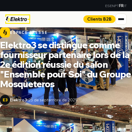
ES
EN
PT
IT
FR
Clients B2B
ESPACE PRESSE
Elektro3 se distingue comme
fournisseur partenaire lors de la
2e édition réussie du salon
"Ensemble pour Soi" du Groupe
Mosqueteros
Elektro3
25 de septembre de 2025
E3