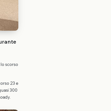
durante
 lo scorso
corso 23 e
quasi 300
Roady.