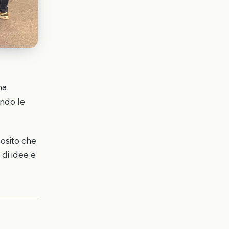
ha
ando le
posito che
di idee e