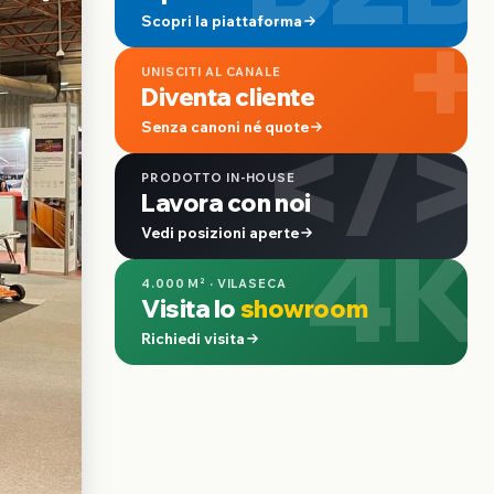
+
Scopri la piattaforma
UNISCITI AL CANALE
Diventa cliente
</>
Senza canoni né quote
PRODOTTO IN-HOUSE
Lavora con noi
4K
Vedi posizioni aperte
4.000 M² · VILASECA
Visita lo
showroom
Richiedi visita