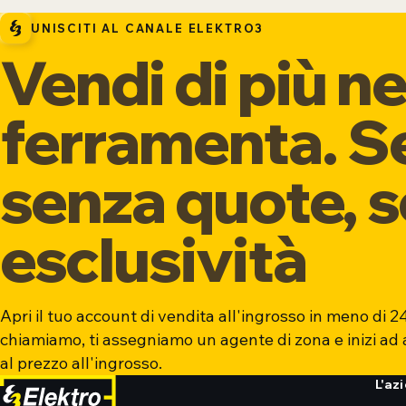
UNISCITI AL CANALE ELEKTRO3
Vendi di più ne
ferramenta. S
senza quote, 
esclusività
Apri il tuo account di vendita all'ingrosso in meno di 24
chiamiamo, ti assegniamo un agente di zona e inizi ad
al prezzo all'ingrosso.
L'az