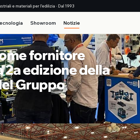
triali e materiali per l'edilizia · Dal 1993
ecnologia
Showroom
Notizie
come fornitore
a 2a edizione della
 del Gruppo