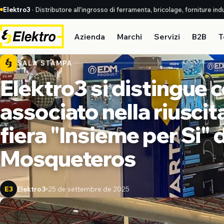
Elektro3
· Distributore all'ingrosso di ferramenta, bricolage, forniture indus
Azienda
Marchi
Servizi
B2B
T
SALA STAMPA
Elektro3 si distingue 
associato nella riuscit
fiera "Insieme per Si"
Mosqueteros
Elektro3
25 de settembre de 2025
E3