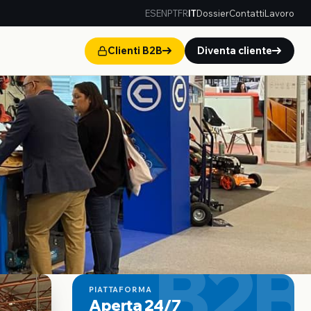
ES
EN
PT
FR
IT
Dossier
Contatti
Lavoro
Clienti B2B
Diventa cliente
B2B
PIATTAFORMA
Aperta 24/7