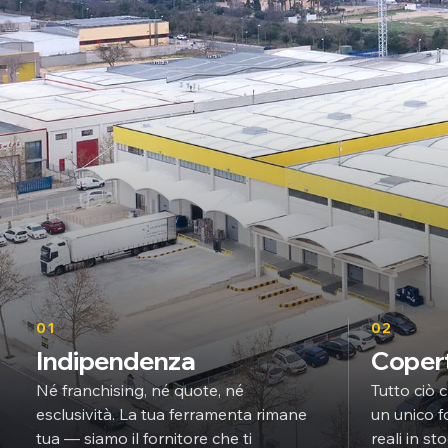
01
02
Indipendenza
Coper
Né franchising, né quote, né
Tutto ciò c
esclusività. La tua ferramenta rimane
un unico f
tua — siamo il fornitore che ti
reali in s