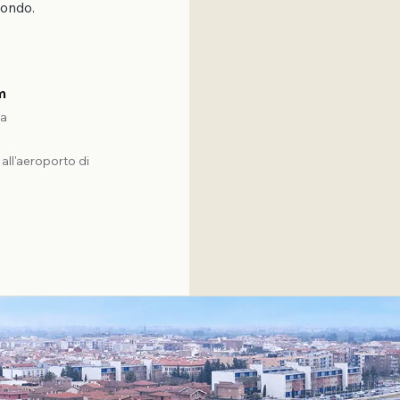
mondo.
m
ca
 all'aeroporto di