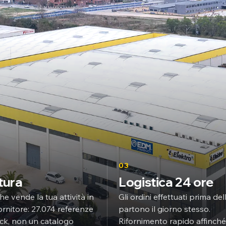
03
tura
Logistica 24 ore
he vende la tua attività in
Gli ordini effettuati prima del
ornitore: 27.074 referenze
partono il giorno stesso.
tock, non un catalogo
Rifornimento rapido affinché 