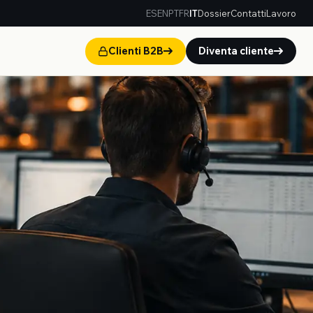
ES
EN
PT
FR
IT
Dossier
Contatti
Lavoro
Clienti B2B
Diventa cliente