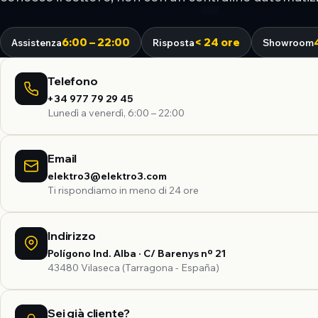
6:00 – 22:00
< 24 ore
Assistenza
Risposta
Showroom
Telefono
+34 977 79 29 45
Lunedì a venerdì, 6:00 – 22:00
Email
elektro3@elektro3.com
Ti rispondiamo in meno di 24 ore
Indirizzo
Polígono Ind. Alba · C/ Barenys nº 21
43480 Vilaseca (Tarragona - España)
Sei già cliente?