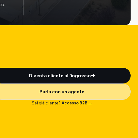
to.
Diventa cliente all'ingrosso
Parla con un agente
Sei già cliente?
Accesso B2B →