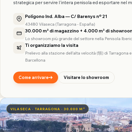
strategica per servire l'intera penisola ed esportare nel 
Polígono Ind. Alba — C/ Barenys nº 21
43480 Vilaseca (Tarragona - España)
30.000 m² di magazzino + 4.000 m² di showroo
Lo showroom più grande del settore nella Penisola Iberi
Ti organizziamo la visita
Prelievo alla stazione dell'alta velocità (領) di Tarragona e
Barcellona
Come arrivare
Visitare lo showroom
VILASECA · TARRAGONA · 30.000 M²