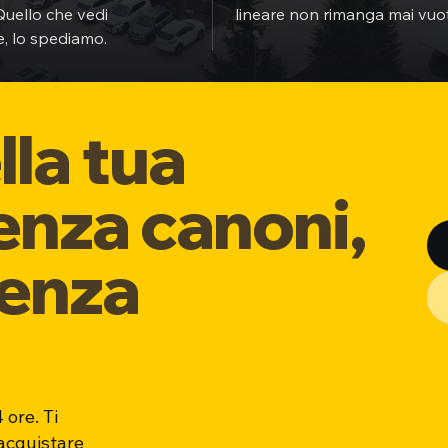
Quello che vedi
lineare non rimanga mai vuo
e, lo spediamo.
lla tua
enza canoni,
senza
 ore. Ti
 acquistare