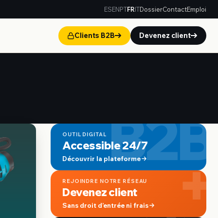
ES
EN
PT
FR
IT
Dossier
Contact
Emploi
Clients B2B
Devenez client
B2B
OUTIL DIGITAL
Accessible 24/7
+
Découvrir la plateforme
REJOINDRE NOTRE RÉSEAU
Devenez client
Sans droit d’entrée ni frais