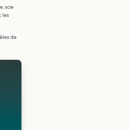
e, scie
c les
èles de