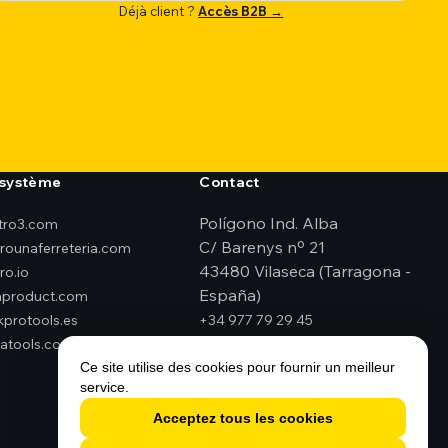
Déjà client ?
Accès B2B →
système
Contact
Polígono Ind. Alba
ktro3.com
C/ Barenys nº 21
erounaferreteria.com
43480 Vilaseca (Tarragona -
ro.io
España)
product.com
kprotools.es
+34 977 79 29 45
atools.com
elektro3@elektro3.com
Ce site utilise des cookies pour fournir un meilleur
service.
Acceptez tous les cookies