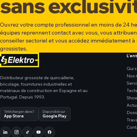
sans exclusivi
Ouvrez votre compte professionnel en moins de 24 he
équipes reprennent contact avec vous, vous attribuen
conseiller sectoriel et vous accédez immédiatement à 
grossistes.
L’en
Qui 
Nos 
Distributeur grossiste de quincaillerie,
Serv
bricolage, fournitures industrielles et
matériaux de construction en Espagne et au
Tech
Portugal. Depuis 1993.
Sho
Actua
Télécharger dans l’
Disponible sur
Dossi
App Store
Google Play
Trava
Cont