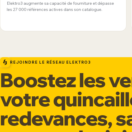
consolide comme fournisseur global
Elektro3 augmente sa capacité de fourniture et dépasse
360°
les 27 000 références actives dans son catalogue.
REJOINDRE LE RÉSEAU ELEKTRO3
Boostez les v
votre quincaill
redevances, sa