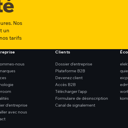
té
ures. Nos
t un
nos tarifs
treprise
Clients
Éco
sommes-nous
Dossier d’entreprise
ele
marques
Plateforme B2B
qui
ices
Devenez client
eicp
nologie
Accès B2B
edm
wroom
Télécharger l’app
wor
lités
Formulaire de désinscription
kom
er d’entreprise
Canal de signalement
iller avec nous
act