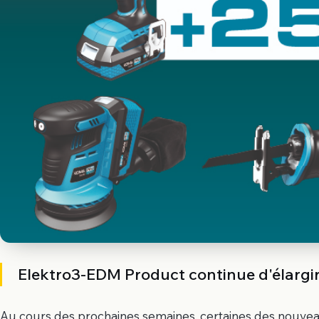
Elektro3-EDM Product continue d'élargir
Au cours des prochaines semaines, certaines des nouveaut