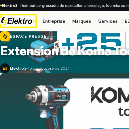
Elektro3
· Distributeur grossiste de quincaillerie, bricolage, fournitures 
Entreprise
Marques
Services
B
ESPACE PRESSE
Extension de Koma To
Elektro3
15 de octobre de 2021
E3