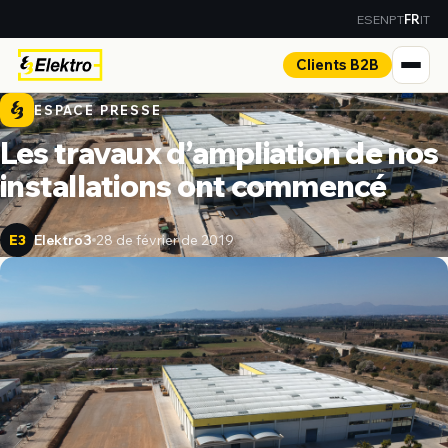
ES
EN
PT
IT
FR
Clients B2B
ESPACE PRESSE
Les travaux d’ampliation de nos
installations ont commencé
Elektro3
28 de février de 2019
E3