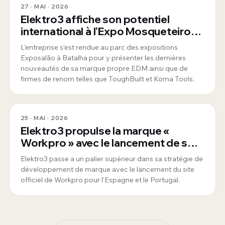
27 · MAI · 2026
Elektro3 affiche son potentiel
international à l’Expo Mosqueteiros
au Portugal
L’entreprise s’est rendue au parc des expositions
Exposalão à Batalha pour y présenter les dernières
nouveautés de sa marque propre EDM ainsi que de
firmes de renom telles que ToughBuilt et Koma Tools.
25 · MAI · 2026
Elektro3 propulse la marque «
Workpro » avec le lancement de son
nouveau site officiel pour l'Espagne
Elektro3 passe a un palier supérieur dans sa stratégie de
et le Portugal
développement de marque avec le lancement du site
officiel de Workpro pour l'Espagne et le Portugal.