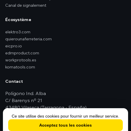
Canal de signalement
Écosystème
elektro3.com
quierounaferreteria.com
eicpro.io
edmproduct.com
workprotools.es
komatools.com
Contact
Polígono Ind. Alba
C/ Barenys nº 21
43480 Vilaseca (Tarragona - España)
+34 977 79 29 45
Ce site utilise des cookies pour fournir un meilleur service.
elektro3@elektro3.com
Acceptez tous les cookies