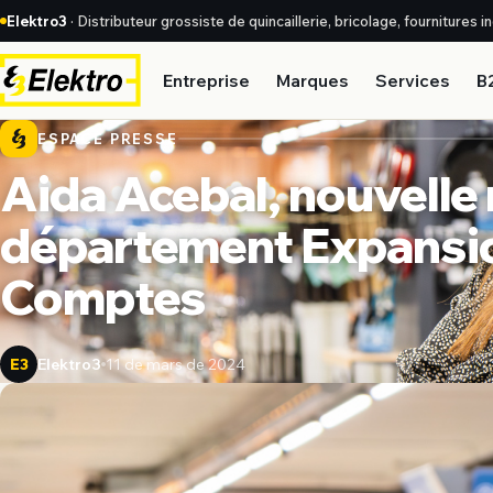
Elektro3
· Distributeur grossiste de quincaillerie, bricolage, fournitures 
Entreprise
Marques
Services
B
ESPACE PRESSE
Aida Acebal, nouvelle
département Expansio
Comptes
Elektro3
11 de mars de 2024
E3