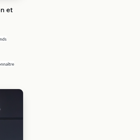
n et
ands
onnaître