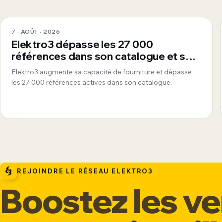
7 · AOÛT · 2026
Elektro3 dépasse les 27 000
références dans son catalogue et se
consolide comme fournisseur global
Elektro3 augmente sa capacité de fourniture et dépasse
360°
les 27 000 références actives dans son catalogue.
REJOINDRE LE RÉSEAU ELEKTRO3
Boostez les v