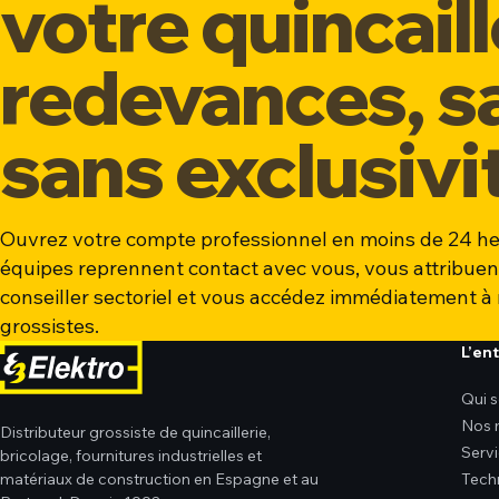
votre quincaill
redevances, sa
sans exclusivi
Ouvrez votre compte professionnel en moins de 24 he
équipes reprennent contact avec vous, vous attribuen
conseiller sectoriel et vous accédez immédiatement à 
grossistes.
L’en
Qui 
Nos 
Distributeur grossiste de quincaillerie,
Serv
bricolage, fournitures industrielles et
matériaux de construction en Espagne et au
Tech