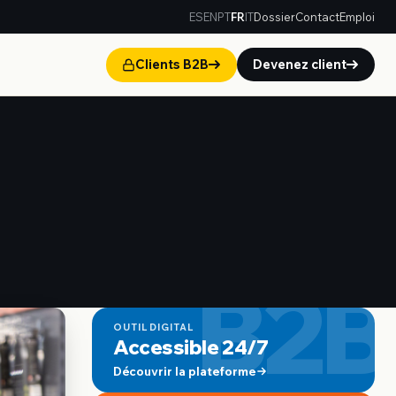
ES
EN
PT
FR
IT
Dossier
Contact
Emploi
Clients B2B
Devenez client
B2B
OUTIL DIGITAL
Accessible 24/7
Découvrir la plateforme