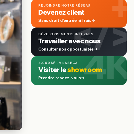
+
REJOINDRE NOTRE RÉSEAU
Devenez client
</>
Sans droit d’entrée ni frais
DÉVELOPPEMENTS INTERNES
Travailler avec nous
4K
Consulter nos opportunités
4.000 M² · VILASECA
Visiter le
showroom
Prendre rendez-vous