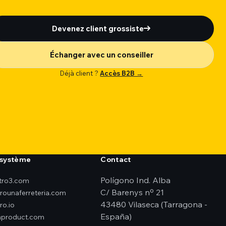
Devenez client grossiste
Échanger avec un conseiller
Déjà client ?
Accès B2B →
système
Contact
Polígono Ind. Alba
ktro3.com
C/ Barenys nº 21
erounaferreteria.com
43480 Vilaseca (Tarragona -
ro.io
España)
product.com