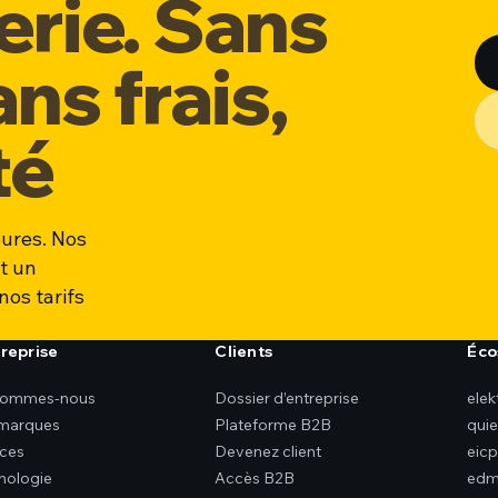
erie. Sans
ns frais,
té
ures. Nos
t un
nos tarifs
treprise
Clients
Éco
sommes-nous
Dossier d’entreprise
ele
marques
Plateforme B2B
qui
ices
Devenez client
eicp
nologie
Accès B2B
edm