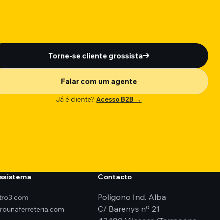
Torne-se cliente grossista
Falar com um agente
Já é cliente?
Acesso B2B →
ssistema
Contacto
Polígono Ind. Alba
ktro3.com
C/ Barenys nº 21
erounaferreteria.com