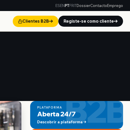
ES
EN
PT
FR
IT
Dossier
Contacto
Emprego
Clientes B2B
Registe-se como cliente
B2B
PLATAFORMA
Aberta 24/7
Descobrir a plataforma