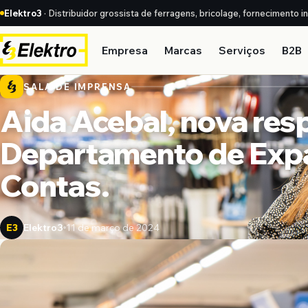
Elektro3
· Distribuidor grossista de ferragens, bricolage, fornecimento i
Empresa
Marcas
Serviços
B2B
SALA DE IMPRENSA
Aida Acebal, nova res
Departamento de Exp
Contas.
Elektro3
11 de março de 2024
E3