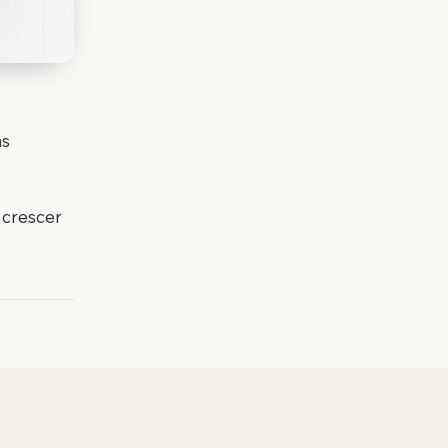
as
 crescer