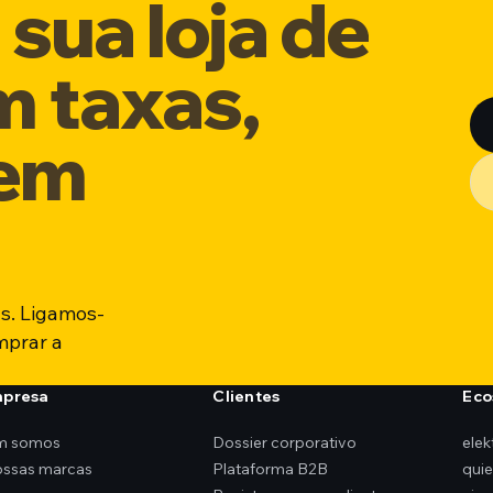
sua loja de
m taxas,
sem
s. Ligamos-
mprar a
mpresa
Clientes
Eco
m somos
Dossier corporativo
ele
ossas marcas
Plataforma B2B
qui