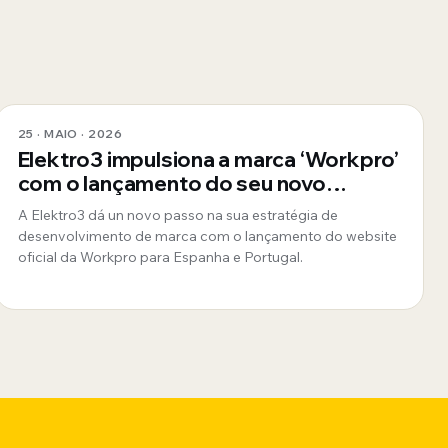
25 · MAIO · 2026
Elektro3 impulsiona a marca ‘Workpro’
com o lançamento do seu novo
website oficial para Espanha e
A Elektro3 dá un novo passo na sua estratégia de
Portugal
desenvolvimento de marca com o lançamento do website
oficial da Workpro para Espanha e Portugal.