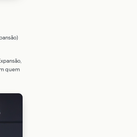
pansão)
Expansão,
com quem