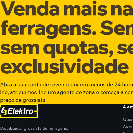
Venda mais na 
ferragens. Se
sem quotas, 
exclusividade
Abra a sua conta de revendedor em menos de 24 hora
lhe, atribuímos-lhe um agente de zona e começa a co
preço de grossista.
A e
Que
As n
Distribuidor grossista de ferragens,