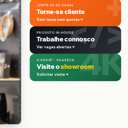
+
JUNTE-SE AO CANAL
Torne-se cliente
</>
Sem taxas nem quotas
PRODUTO IN-HOUSE
Trabalhe connosco
4K
Ver vagas abertas
4.000 M² · VILASECA
Visite o
showroom
Solicitar visita