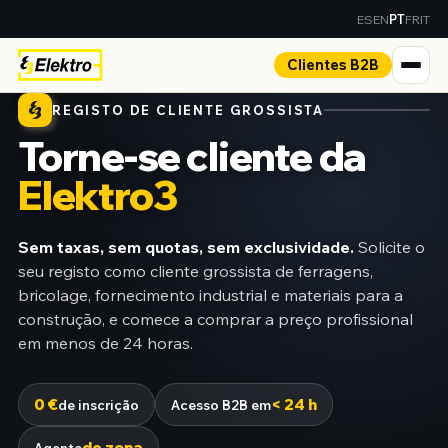
ES
EN
FR
IT
PT
Clientes B2B
REGISTO DE CLIENTE GROSSISTA
Torne-se cliente da
Elektro3
Sem taxas, sem quotas, sem exclusividade.
Solicite o
seu registo como cliente grossista de ferragens,
bricolage, fornecimento industrial e materiais para a
construção, e comece a comprar a preço profissional
em menos de 24 horas.
0 €
< 24 h
de inscrição
Acesso B2B em
de zona
Agente