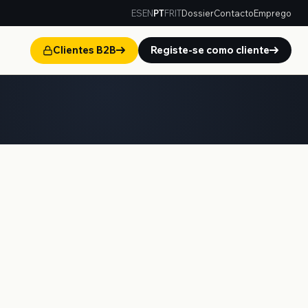
ES
EN
PT
FR
IT
Dossier
Contacto
Emprego
Clientes B2B
Registe-se como cliente