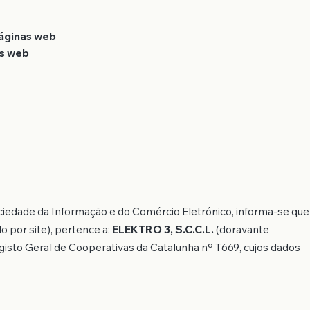
páginas web
as web
ociedade da Informação e do Comércio Eletrónico, informa-se que
 por site), pertence a:
ELEKTRO 3, S.C.C.L.
(doravante
isto Geral de Cooperativas da Catalunha nº T669, cujos dados