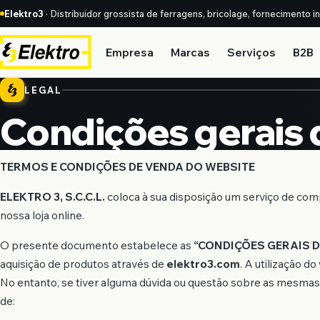
Elektro3
· Distribuidor grossista de ferragens, bricolage, fornecimento i
Empresa
Marcas
Serviços
B2B
LEGAL
Condições gerais
TERMOS E CONDIÇÕES DE VENDA DO WEBSITE
ELEKTRO 3, S.C.C.L.
coloca à sua disposição um serviço de compr
nossa loja online.
O presente documento estabelece as
“CONDIÇÕES GERAIS D
aquisição de produtos através de
elektro3.com
. A utilização d
No entanto, se tiver alguma dúvida ou questão sobre as mesmas,
de: