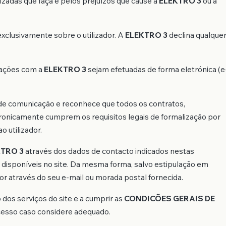
izadas que faça e pelos prejuízos que cause à
ELEKTRO 3
ou a
xclusivamente sobre o utilizador. A
ELEKTRO 3
declina qualque
icações com a
ELEKTRO 3
sejam efetuadas de forma eletrónica (e
o de comunicação e reconhece que todos os contratos,
ronicamente cumprem os requisitos legais de formalização por
o utilizador.
KTRO 3
através dos dados de contacto indicados nestas
 disponíveis no site. Da mesma forma, salvo estipulação em
dor através do seu e-mail ou morada postal fornecida.
dos serviços do site e a cumprir as
CONDICÕES GERAIS DE
 acesso caso considere adequado.