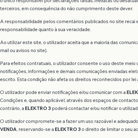
o único responsável por declarações falsas, inexatas ou desatual
terceiros, em consequência do não cumprimento deste dever.
A responsabilidade pelos comentários publicados no site recai e
responsabilidade quanto à sua veracidade.
Ao utilizar este site, o utilizador aceita que a maioria das comun
mail ou avisos no site).
Para efeitos contratuais, o utilizador consente o uso deste mei
notificações, informações e demais comunicações enviadas elet
escrito. Esta condição não afeta os direitos reconhecidos por lei a
O utilizador pode enviar notificações e/ou comunicar com a
ELE
Condições e, quando aplicável, através dos espaços de contacto
contrário, a
ELEKTRO 3
poderá contactar e/ou notificar o utiliza
O utilizador compromete-se a fazer um uso razoável e adequado 
VENDA
, reservando-se a
ELEKTRO 3
o direito de limitar o seu