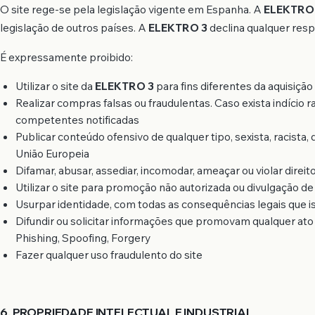
O site rege-se pela legislação vigente em Espanha. A
ELEKTRO
legislação de outros países. A
ELEKTRO 3
declina qualquer resp
É expressamente proibido:
Utilizar o site da
ELEKTRO 3
para fins diferentes da aquisiçã
Realizar compras falsas ou fraudulentas. Caso exista indício 
competentes notificadas
Publicar conteúdo ofensivo de qualquer tipo, sexista, racista,
União Europeia
Difamar, abusar, assediar, incomodar, ameaçar ou violar direit
Utilizar o site para promoção não autorizada ou divulgação de
Usurpar identidade, com todas as consequências legais que i
Difundir ou solicitar informações que promovam qualquer ato il
Phishing, Spoofing, Forgery
Fazer qualquer uso fraudulento do site
6. PROPRIEDADE INTELECTUAL E INDUSTRIAL