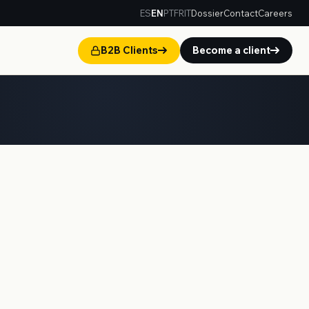
ES
EN
PT
FR
IT
Dossier
Contact
Careers
B2B Clients
Become a client