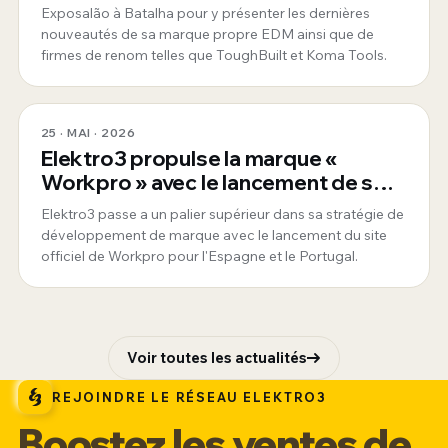
Exposalão à Batalha pour y présenter les dernières
nouveautés de sa marque propre EDM ainsi que de
firmes de renom telles que ToughBuilt et Koma Tools.
25 · MAI · 2026
Elektro3 propulse la marque «
Workpro » avec le lancement de son
nouveau site officiel pour l'Espagne
Elektro3 passe a un palier supérieur dans sa stratégie de
et le Portugal
développement de marque avec le lancement du site
officiel de Workpro pour l'Espagne et le Portugal.
Voir toutes les actualités
REJOINDRE LE RÉSEAU ELEKTRO3
Boostez les ventes de