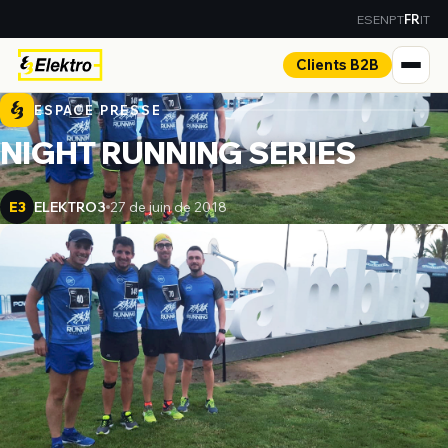
ES
EN
PT
IT
FR
Clients B2B
ESPACE PRESSE
NIGHT RUNNING SERIES
ELEKTRO3
27 de juin de 2018
E3