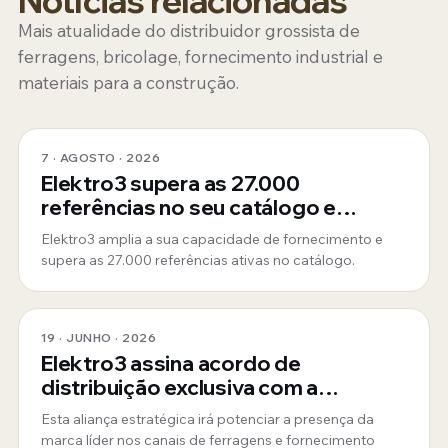
Notícias relacionadas
Mais atualidade do distribuidor grossista de
ferragens, bricolage, fornecimento industrial e
materiais para a construção.
7 · AGOSTO · 2026
Elektro3 supera as 27.000
referências no seu catálogo e
consolida-se como fornecedor
Elektro3 amplia a sua capacidade de fornecimento e
global 360º
supera as 27.000 referências ativas no catálogo.
19 · JUNHO · 2026
Elektro3 assina acordo de
distribuição exclusiva com a
ToughBuilt
Esta aliança estratégica irá potenciar a presença da
marca líder nos canais de ferragens e fornecimento