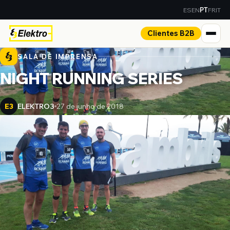
ES
EN
FR
IT
PT
Clientes B2B
SALA DE IMPRENSA
NIGHT RUNNING SERIES
ELEKTRO3
27 de junho de 2018
E3