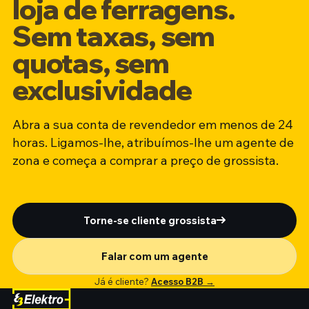
loja de ferragens.
Sem taxas, sem
quotas, sem
exclusividade
Abra a sua conta de revendedor em menos de 24
horas. Ligamos-lhe, atribuímos-lhe um agente de
zona e começa a comprar a preço de grossista.
Torne-se cliente grossista
Falar com um agente
Já é cliente?
Acesso B2B →