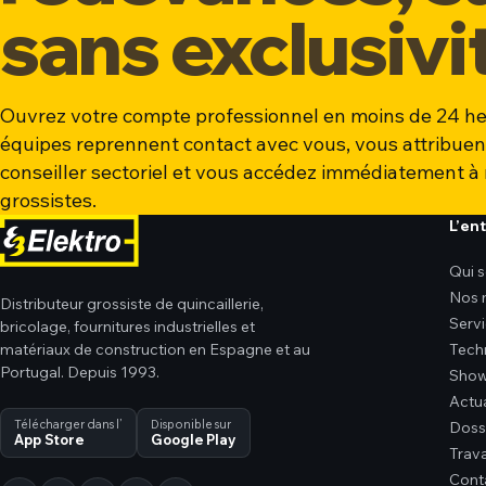
sans exclusivi
Ouvrez votre compte professionnel en moins de 24 he
équipes reprennent contact avec vous, vous attribuen
conseiller sectoriel et vous accédez immédiatement à 
grossistes.
L’en
Qui 
Nos 
Distributeur grossiste de quincaillerie,
Serv
bricolage, fournitures industrielles et
matériaux de construction en Espagne et au
Tech
Portugal. Depuis 1993.
Sho
Actua
Télécharger dans l’
Disponible sur
Dossi
App Store
Google Play
Trava
Cont