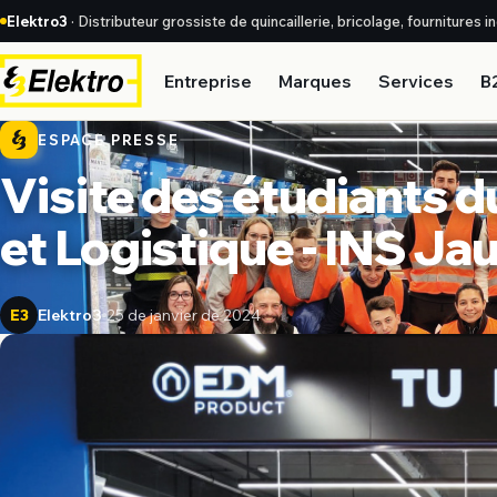
Elektro3
· Distributeur grossiste de quincaillerie, bricolage, fournitures 
Entreprise
Marques
Services
B
ESPACE PRESSE
Visite des étudiants 
et Logistique - INS J
Elektro3
25 de janvier de 2024
E3