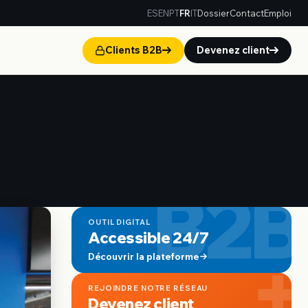
ES
EN
PT
FR
IT
Dossier
Contact
Emploi
Clients B2B
Devenez client
B2B
OUTIL DIGITAL
Accessible 24/7
+
Découvrir la plateforme
REJOINDRE NOTRE RÉSEAU
Devenez client