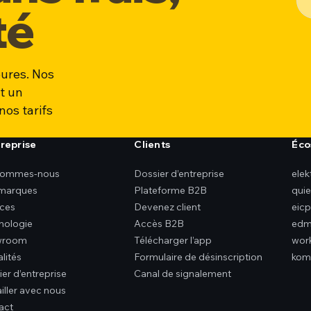
té
ures. Nos
t un
nos tarifs
treprise
Clients
Éco
sommes-nous
Dossier d’entreprise
ele
marques
Plateforme B2B
qui
ices
Devenez client
eicp
nologie
Accès B2B
edm
wroom
Télécharger l’app
wor
lités
Formulaire de désinscription
kom
er d’entreprise
Canal de signalement
iller avec nous
act