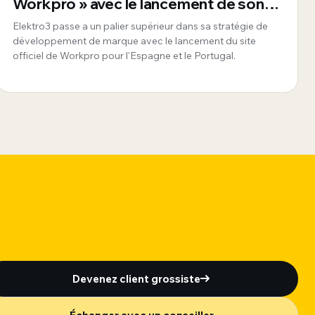
Workpro » avec le lancement de son
nouveau site officiel pour l'Espagne et
Elektro3 passe a un palier supérieur dans sa stratégie de
le Portugal
développement de marque avec le lancement du site
officiel de Workpro pour l'Espagne et le Portugal.
Devenez client grossiste