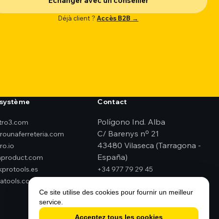
Échanger avec un conseiller
Déjà client ?
Accès B2B →
système
Contact
Polígono Ind. Alba
ktro3.com
C/ Barenys nº 21
erounaferreteria.com
43480 Vilaseca (Tarragona -
ro.io
España)
product.com
kprotools.es
+34 977 79 29 45
atools.com
elektro3@elektro3.com
Ce site utilise des cookies pour fournir un meilleur
service.
Acceptez tous les cookies