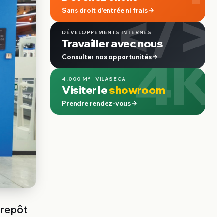
</>
Sans droit d’entrée ni frais
DÉVELOPPEMENTS INTERNES
Travailler avec nous
4K
Consulter nos opportunités
4.000 M² · VILASECA
Visiter le
showroom
Prendre rendez-vous
trepôt