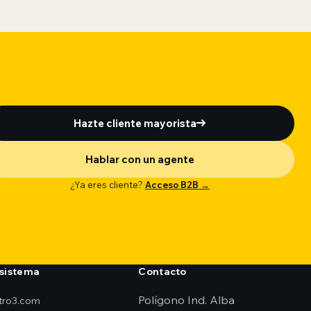
Hazte cliente mayorista
Hablar con un agente
¿Ya eres cliente?
Acceso B2B →
sistema
Contacto
Polígono Ind. Alba
ktro3.com