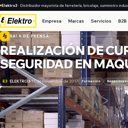
Elektro3
· Distribuidor mayorista de ferretería, bricolaje, suministro indu
Empresa
Marcas
Servicios
B2B
SALA DE PRENSA
REALIZACIÓN DE CU
SEGURIDAD EN MAQ
ELEKTRO3
17 de noviembre de 2017
E3
Formación
Responsabil