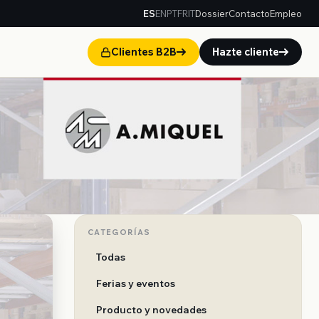
ES
EN
PT
FR
IT
Dossier
Contacto
Empleo
Clientes B2B
Hazte cliente
CATEGORÍAS
Todas
Ferias y eventos
Producto y novedades