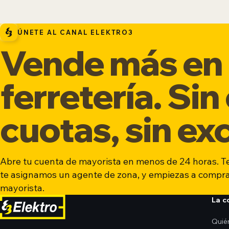
ÚNETE AL CANAL ELEKTRO3
Vende más en 
ferretería. Sin
cuotas, sin ex
Abre tu cuenta de mayorista en menos de 24 horas. T
te asignamos un agente de zona, y empiezas a compra
mayorista.
La 
Quié