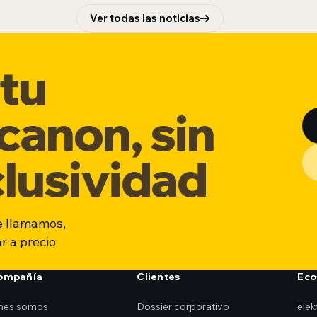
Ver todas las noticias
tu
 canon, sin
clusividad
e llamamos,
r a precio
compañía
Clientes
Eco
nes somos
Dossier corporativo
ele