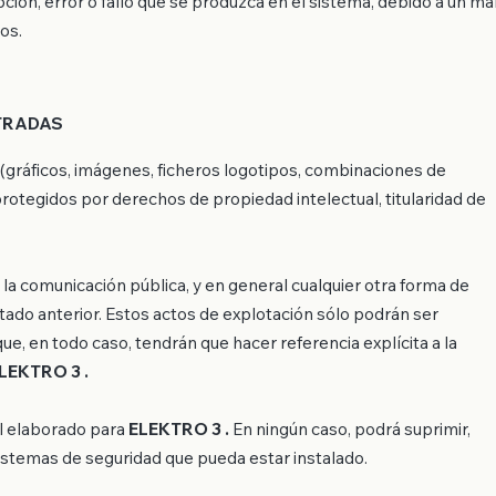
ón, error o fallo que se produzca en el sistema, debido a un ma
os.
STRADAS
(gráficos, imágenes, ficheros logotipos, combinaciones de
rotegidos por derechos de propiedad intelectual, titularidad de
, la comunicación pública, y en general cualquier otra forma de
rtado anterior. Estos actos de explotación sólo podrán ser
que, en todo caso, tendrán que hacer referencia explícita a la
LEKTRO 3 .
al elaborado para
ELEKTRO 3 .
En ningún caso, podrá suprimir,
 sistemas de seguridad que pueda estar instalado.