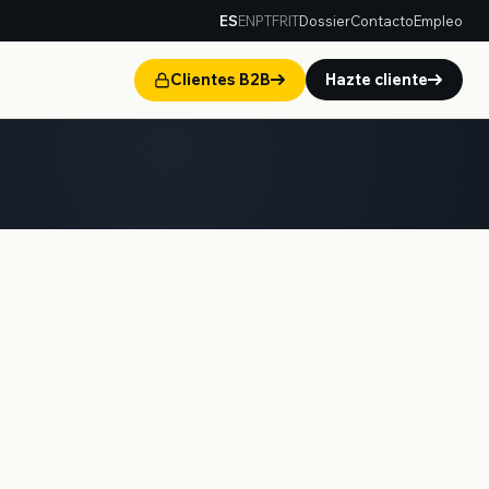
ES
EN
PT
FR
IT
Dossier
Contacto
Empleo
Clientes B2B
Hazte cliente