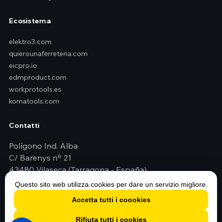
Ecosistema
elektro3.com
quierounaferreteria.com
eicpro.io
edmproduct.com
workprotools.es
komatools.com
Contatti
Polígono Ind. Alba
C/ Barenys nº 21
43480 Vilaseca (Tarragona - España)
+34 977 79 29 45
Questo sito web utilizza cookies per dare un servizio migliore.
elektro3@elektro3.com
Accetta tutti i coookies
Rifiuta tutti i cookies