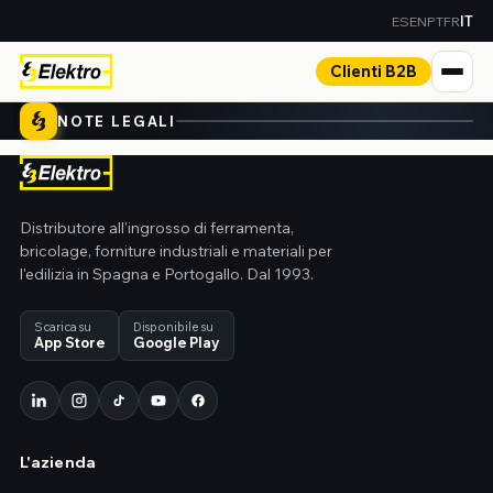
ES
EN
PT
FR
IT
Clienti B2B
NOTE LEGALI
Distributore all'ingrosso di ferramenta,
bricolage, forniture industriali e materiali per
l'edilizia in Spagna e Portogallo. Dal 1993.
Scarica su
Disponibile su
App Store
Google Play
L'azienda