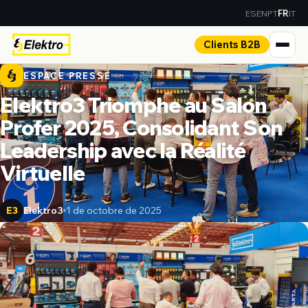
ES
EN
PT
IT
FR
Clients B2B
ESPACE PRESSE
Elektro3 Triomphe au Salon
Profer 2025, Consolidant Son
Leadership avec la Réalité
Virtuelle
Elektro3
1 de octobre de 2025
E3