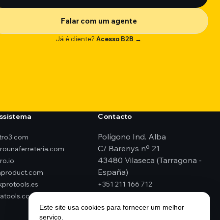
Falar com um agente
Já é cliente?
Acesso B2B →
ssistema
Contacto
Polígono Ind. Alba
ktro3.com
C/ Barenys nº 21
erounaferreteria.com
43480 Vilaseca (Tarragona -
ro.io
España)
product.com
kprotools.es
+351 211 166 712
atools.com
geral@elektro3.com
Este site usa cookies para fornecer um melhor
serviço.