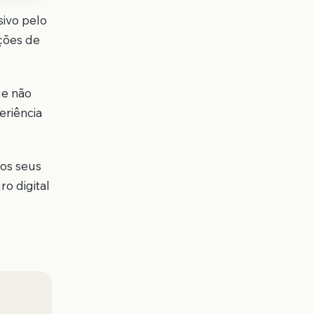
sivo pelo
ções de
ue não
eriência
aos seus
o digital