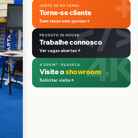
+
JUNTE-SE AO CANAL
Torne-se cliente
</>
Sem taxas nem quotas
PRODUTO IN-HOUSE
Trabalhe connosco
4K
Ver vagas abertas
4.000 M² · VILASECA
Visite o
showroom
Solicitar visita