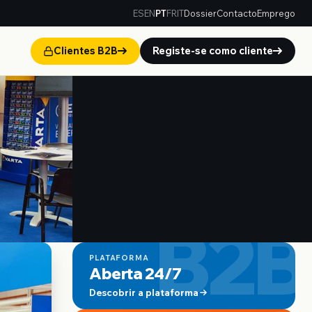
ES
EN
PT
FR
IT
Dossier
Contacto
Emprego
Clientes B2B
Registe-se como cliente
B2B
PLATAFORMA
Aberta 24/7
Descobrir a plataforma