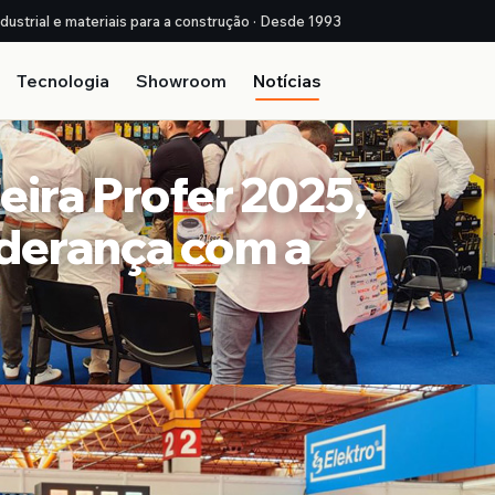
ndustrial e materiais para a construção · Desde 1993
Tecnologia
Showroom
Notícias
Feira Profer 2025,
iderança com a