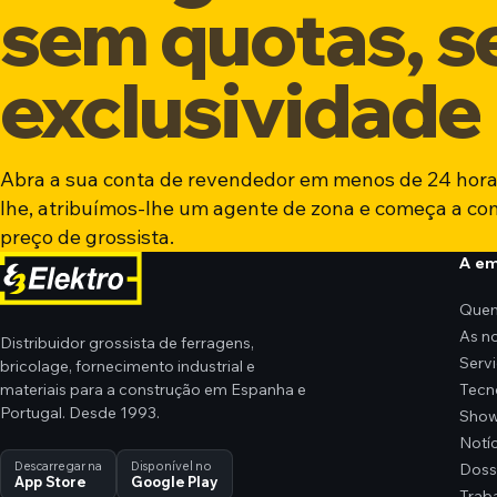
sem quotas, 
exclusividade
Abra a sua conta de revendedor em menos de 24 hora
lhe, atribuímos-lhe um agente de zona e começa a co
preço de grossista.
A e
Que
As n
Distribuidor grossista de ferragens,
Serv
bricolage, fornecimento industrial e
materiais para a construção em Espanha e
Tecn
Portugal. Desde 1993.
Sho
Notíc
Descarregar na
Disponível no
Doss
App Store
Google Play
Trab