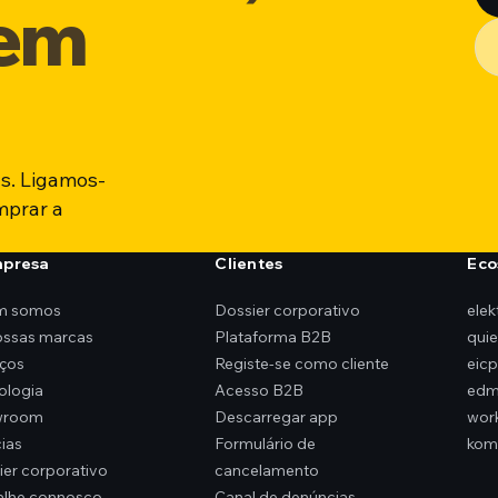
sem
s. Ligamos-
mprar a
mpresa
Clientes
Eco
m somos
Dossier corporativo
ele
ossas marcas
Plataforma B2B
qui
iços
Registe-se como cliente
eicp
ologia
Acesso B2B
edm
wroom
Descarregar app
wor
ias
Formulário de
kom
ier corporativo
cancelamento
alhe connosco
Canal de denúncias