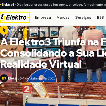
Elektro3
· Distribuidor grossista de ferragens, bricolage, fornecimento i
Empresa
Marcas
Serviços
B2B
SALA DE IMPRENSA
A Elektro3 Triunfa na 
Consolidando a Sua L
Realidade Virtual
Elektro3
1 de outubro de 2025
E3