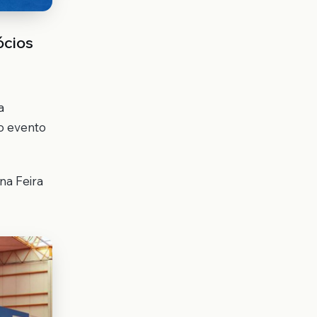
ócios
a
o evento
na Feira