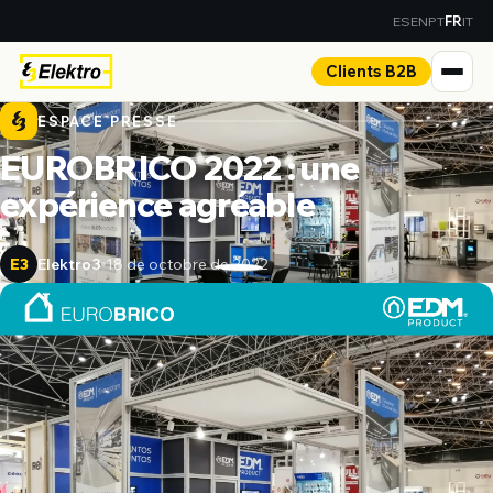
ES
EN
PT
IT
FR
Clients B2B
ESPACE PRESSE
EUROBRICO 2022 : une
expérience agréable
Elektro3
18 de octobre de 2022
E3