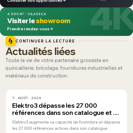
4
Consulter nos opportunités
4.000 M² · VILASECA
Visiter le
showroom
Prendre rendez-vous
CONTINUER LA LECTURE
Actualités liées
Toute la vie de votre partenaire grossiste en
quincaillerie, bricolage, fournitures industrielles et
matériaux de construction.
7 · AOÛT · 2026
Elektro3 dépasse les 27 000
références dans son catalogue et se
consolide comme fournisseur global
Elektro3 augmente sa capacité de fourniture et dépasse
360°
les 27 000 références actives dans son catalogue.