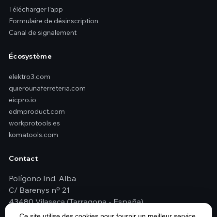
Télécharger l’app
Formulaire de désinscription
Canal de signalement
Écosystème
elektro3.com
quierounaferreteria.com
eicpro.io
edmproduct.com
workprotools.es
komatools.com
Contact
Polígono Ind. Alba
C/ Barenys nº 21
43480 Vilaseca (Tarragona - España)
+34 977 79 29 45
Ce site utilise des cookies pour fournir un meilleur service.