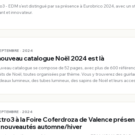
ro3 - EDM s'est distingué par sa présence à Eurobrico 2024, avec un 
ant et innovateur.
SEPTEMBRE · 2024
nouveau catalogue Noël 2024 est là
uveau catalogue se compose de 52 pages, avec plus de 600 référen
its de Noël, toutes organisées par thème. Vous y trouverez des guirl
ideaux lumineux, des tubes lumineux, des sapins de Noël et leurs acces
apins lumineux, des luminaires décoratifs, des bougies,
SEPTEMBRE · 2024
ktro3 à la Foire Coferdroza de Valence présen
 nouveautés automne/hiver