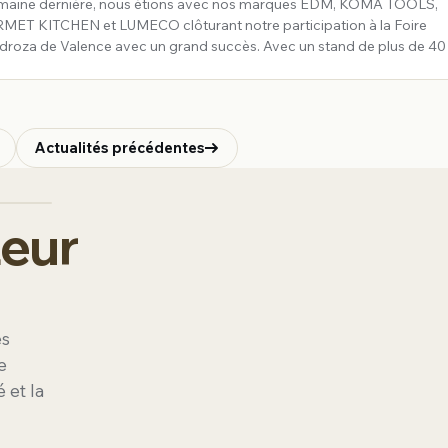
maine dernière, nous étions avec nos marques EDM, KOMA TOOLS,
ET KITCHEN et LUMECO clôturant notre participation à la Foire
droza de Valence avec un grand succès. Avec un stand de plus de 40
y présentons nos dernières NOUVELLES de la saison, mettant en avan
che gl
Actualités précédentes
teur
es
e
é et la