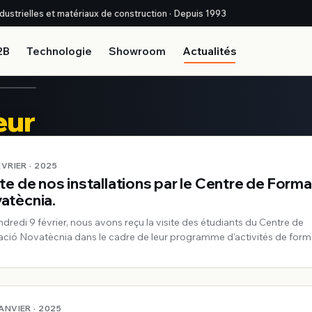
industrielles et matériaux de construction · Depuis 1993
2B
Technologie
Showroom
Actualités
eur
>
FÉVRIER · 2025
ite de nos installations par le Centre de Form
atècnia.
ndredi 9 février, nous avons reçu la visite des étudiants du Centre de
ció Novatècnia dans le cadre de leur programme d'activités de form
JANVIER · 2025