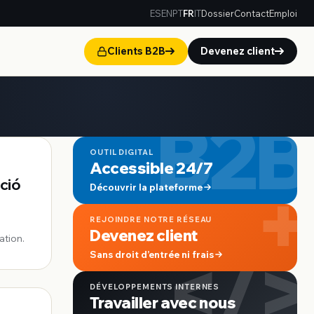
ES
EN
PT
FR
IT
Dossier
Contact
Emploi
Clients B2B
Devenez client
B2B
OUTIL DIGITAL
Accessible 24/7
+
ació
Découvrir la plateforme
REJOINDRE NOTRE RÉSEAU
Devenez client
ation.
</>
Sans droit d’entrée ni frais
DÉVELOPPEMENTS INTERNES
Travailler avec nous