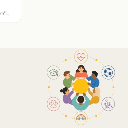
 m²,
t notre