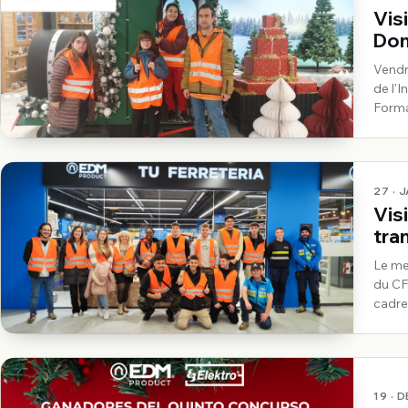
Visi
Dom
Vendre
de l'
Forma
ayant
27 · 
Vis
tra
Vall
Le me
du CF
cadre
19 · 