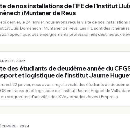
te de nos installations de l'IFE de l'Institut Lluí
ènech i Muntaner de Reus
di dernier, le 24 janvier, nous avons reçu la visite de nos installations 
Institut Lluís Domènech i Muntaner de Reus. Les IFE sont des Itinéraire
tion Spécifique, des enseignements professionnels destinés aux élè
 des besoins éducatifs particuliers.
JANVIER · 2025
ite des étudiants de deuxième année du CFG
nsport et logistique de l'Institut Jaume Hugue
s
rcredi 22 janvier, nous avons reçu la visite des étudiants de deuxièm
GS en transport et logistique de l'Institut Jaume Huguet de Valls, dans
 du programme d'activités des XVe Jornades Joves i Empresa.
DÉCEMBRE · 2024