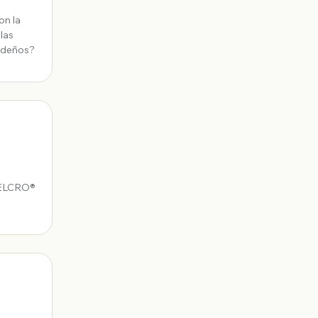
on la
las
videños?
 VELCRO®