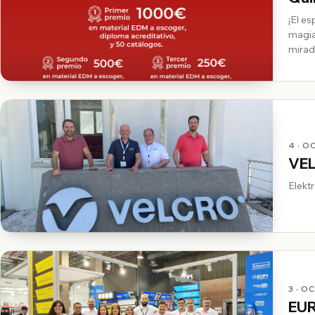
¡El e
magia
mirad
4 · O
VE
Elekt
3 · O
EU