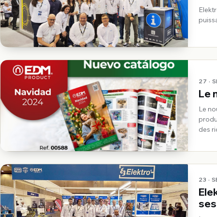
Elekt
puiss
27 · 
Le 
Le no
produ
des r
des s
23 · 
Ele
ses