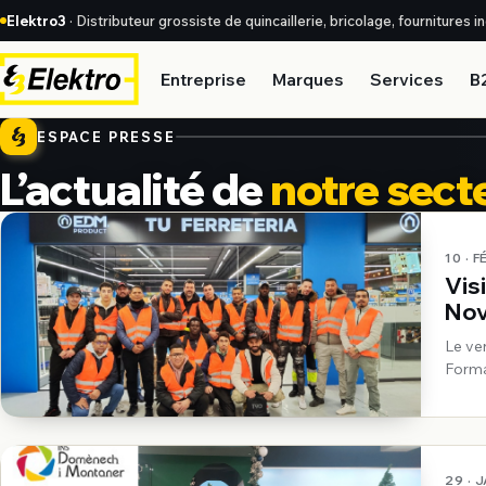
Elektro3
· Distributeur grossiste de quincaillerie, bricolage, fournitures 
Entreprise
Marques
Services
B
ESPACE PRESSE
L’actualité de
notre sect
L’actualité de <em>notre secteur</em
10 · 
Vis
Nov
Le ve
Forma
29 · 