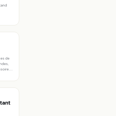
stand
ces de
andes,
soires,
tant