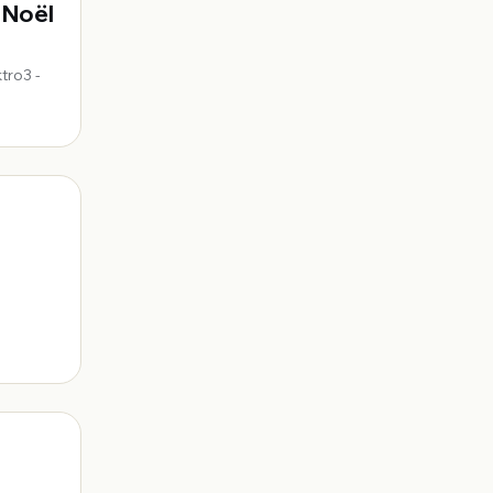
 Noël
tro3 -
e