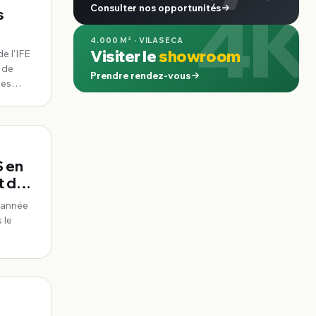
4K
Consulter nos opportunités
s
4.000 M² · VILASECA
Visiter le
showroom
de l'IFE
s de
Prendre rendez-vous
ves
S en
t de
e année
 le