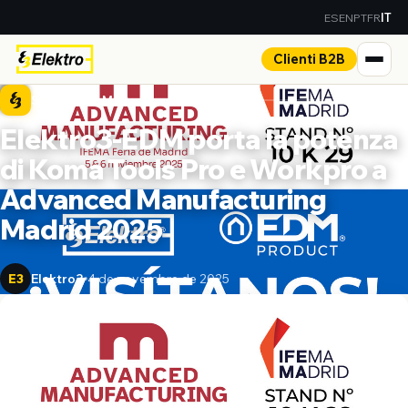
ES
EN
PT
FR
IT
Clienti B2B
SALA STAMPA
Elektro3-EDM porta la potenza
di Koma Tools Pro e Workpro a
Advanced Manufacturing
Madrid 2025
Elektro3
4 de novembre de 2025
E3