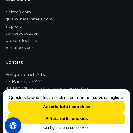
elektro3.com
quierounaferreteria.com
eicpro.io
edmproduct.com
workprotools.es
komatools.com
Contatti
Polígono Ind. Alba
C/ Barenys nº 21
43480 Vilaseca (Tarragona - España)
+34 977 79 29 45
Questo sito web utilizza cookies per dare un servizio migliore.
elektro3@elektro3.com
Accetta tutti i coookies
Rifiuta tutti i cookies
Configurazione dei cookies
© 2026 Elektro3 S.C.C.L. · Tutti i diritti riservati