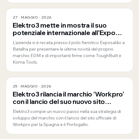
27 · MAGGIO · 2026
Elektro3 mette in mostra il suo
potenziale internazionale all'Expo
Mosqueteiros in Portogallo
L'azienda si è recata presso il polo fieristico Exposalão a
Batalha per presentare le ultime novità del proprio
marchio EDM e di importanti firme come ToughBuilt e
Koma Tools.
25 · MAGGIO · 2026
Elektro3 rilancia il marchio ‘Workpro’
con il lancio del suo nuovo sito
ufficiale per la Spagna e il Portogallo
Elektro3 compie un nuovo passo nella sua strategia di
sviluppo del marchio con il lancio del sito ufficiale di
Workpro per la Spagna e il Portogallo.