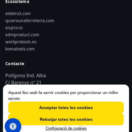
Ecosistema
elektro3.com
quierounaferreteria.com
eicpro.io
edmproduct.com
workprotools.es
komatools.com
Contacte
Polígono Ind. Alba
C/ Barenys nº 21
43480 Vilaseca (Tarragona - España)
Aquest lloc web fa servir cookies per proporcionar un millor
+34 977 79 29 45
servei.
elektro3@elektro3.com
Acceptar totes les cookies
Rebutjar totes les cookies
Configuració de cookies
© 2026 Elektro3 S.C.C.L. · Tots els drets reservats