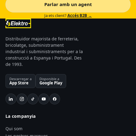
Parlar amb un agent
Ja ets client?
Accés B2B →
Distribuïdor majorista de ferreteria,
bricolatge, subministrament
industrial i subministraments per a la
construcció a Espanya i Portugal. Des
de 1993.
Descarregar a
Disponible a
App Store
Google Play
La companyia
Qui som
Les nostres marques