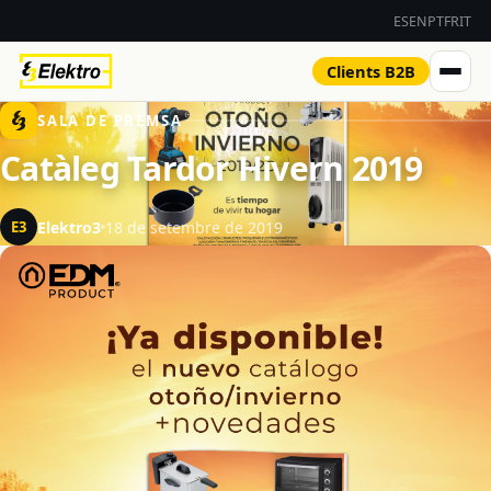
ES
EN
PT
FR
IT
Clients B2B
SALA DE PREMSA
Catàleg Tardor Hivern 2019
Elektro3
18 de setembre de 2019
E3