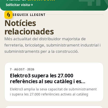
Sol·licitar visita
SEGUEIX LLEGINT
Notícies
relacionades
Més actualitat del distribuïdor majorista de
ferreteria, bricolatge, subministrament industrial i
subministraments per a la construcció.
7 · AGOST · 2026
Elektro3 supera les 27.000
referències al seu catàleg i es
consolida com a proveïdor global
Elektro3 amplia la seva capacitat de subministrament
360º
i supera les 27.000 referències actives al catàleg