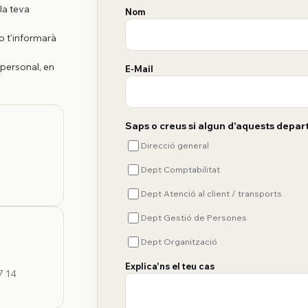
la teva
Nom
 t'informarà
personal, en
E-Mail
Saps o creus si algun d'aquests depar
Direcció general
Dept Comptabilitat
Dept Atenció al client / transports
Dept Gestió de Persones
Dept Organització
Explica'ns el teu cas
7 14