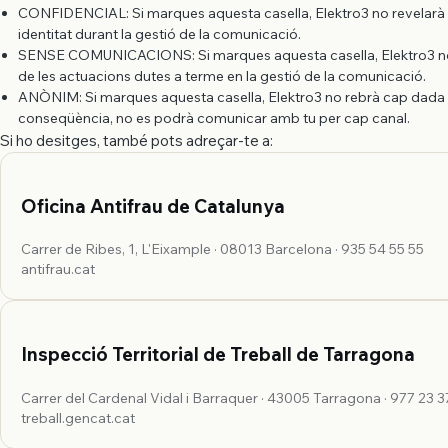
CONFIDENCIAL: Si marques aquesta casella, Elektro3 no revelarà 
identitat durant la gestió de la comunicació.
SENSE COMUNICACIONS: Si marques aquesta casella, Elektro3 no
de les actuacions dutes a terme en la gestió de la comunicació.
ANÒNIM: Si marques aquesta casella, Elektro3 no rebrà cap dada 
conseqüència, no es podrà comunicar amb tu per cap canal.
Si ho desitges, també pots adreçar-te a:
Oficina Antifrau de Catalunya
Carrer de Ribes, 1, L'Eixample · 08013 Barcelona · 935 54 55 55
antifrau.cat
Inspecció Territorial de Treball de Tarragona
Carrer del Cardenal Vidal i Barraquer · 43005 Tarragona · 977 23 3
treball.gencat.cat