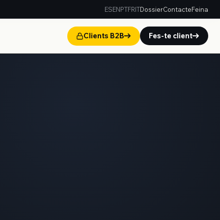
ES
EN
PT
FR
IT
Dossier
Contacte
Feina
Clients B2B
Fes-te client