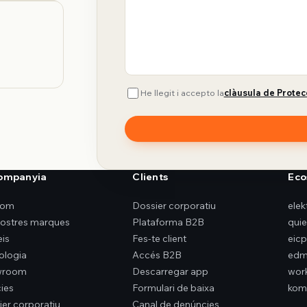
He llegit i accepto la
clàusula de Protec
companyia
Clients
Eco
som
Dossier corporatiu
ele
nostres marques
Plataforma B2B
qui
eis
Fes-te client
eicp
ologia
Accés B2B
edm
wroom
Descarregar app
wor
ies
Formulari de baixa
kom
ier corporatiu
Canal de denúncies