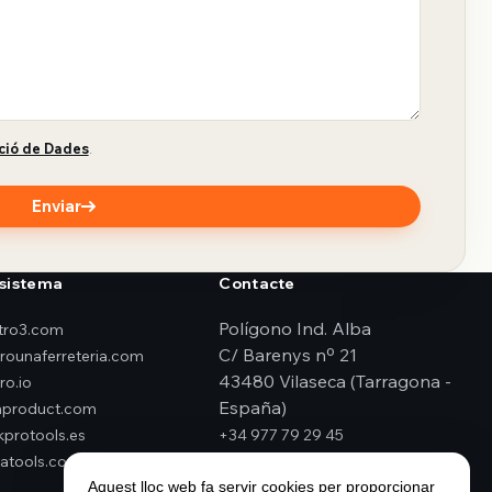
ció de Dades
.
Enviar
sistema
Contacte
Polígono Ind. Alba
ktro3.com
C/ Barenys nº 21
erounaferreteria.com
43480 Vilaseca (Tarragona -
ro.io
España)
product.com
kprotools.es
+34 977 79 29 45
atools.com
elektro3@elektro3.com
Aquest lloc web fa servir cookies per proporcionar