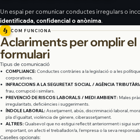
Un espai per comunicar conductes irregulars o inc
identificada, confidencial o anònima
.
COM FUNCIONA
Aclariments per omplir el
formulari
Tipus de comunicació
COMPLIANCE:
Conductes contràries a la legislació o a les polítiqu
corporatives.
INFRACCIONS A LA SEGURETAT SOCIAL / AGÈNCIA TRIBUTÀRI
frau, corrupció i similars.
PREVENCIÓ DE RISCOS LABORALS / MEDI AMBIENT:
Males pràc
irregularitats, deficiències i suggeriments.
ÍNDOLE LABORAL:
Assetjament, abús, discriminació laboral, moral
pla d'igualtat, violència de gènere, ciberassetjament.
ALTRES:
Qualsevol que no estigui reflectit anteriorment i sigui 
important, on afecti el treballador/a, l'empresa o la seva responsabili
Caselles opcionals: