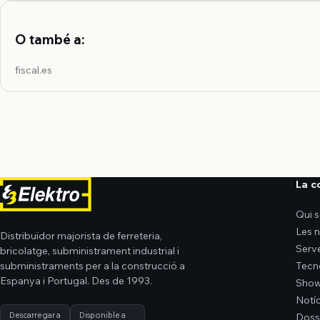
O també a:
fiscal.es
La 
Qui 
Les 
Distribuïdor majorista de ferreteria,
Serv
bricolatge, subministrament industrial i
subministraments per a la construcció a
Tecn
Espanya i Portugal. Des de 1993.
Sho
Notíc
Descarregar a
Disponible a
Doss