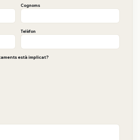
Cognoms
Telèfon
taments està implicat?