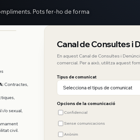
ompliments. Pots fer-ho de forma
Canal de Consultes i 
En aquest Canal de Consultes i Denúnc
comercial. Per a això, utilitza aquest for
es
Tipus de comunicat
A:
Contractes,
tiques,
Opcions de la comunicació
 i/o sexual,
Confidencial
Sense comunicacions
summament
tat civil.
Anònim