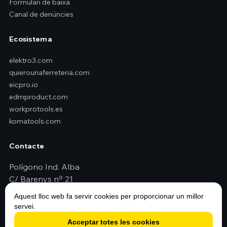
Formulari de baixa
Canal de denúncies
Ecosistema
elektro3.com
quierounaferreteria.com
eicpro.io
edmproduct.com
workprotools.es
komatools.com
Contacte
Polígono Ind. Alba
C/ Barenys nº 21
43480 Vilaseca (Tarragona - España)
Aquest lloc web fa servir cookies per proporcionar un millor
+34 977 79 29 45
servei.
elektro3@elektro3.com
Acceptar totes les cookies