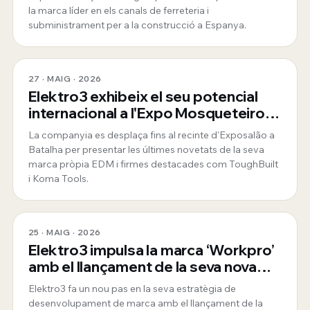
la marca líder en els canals de ferreteria i
subministrament per a la construcció a Espanya.
27 · MAIG · 2026
Elektro3 exhibeix el seu potencial
internacional a l'Expo Mosqueteiros
de Portugal
La companyia es desplaça fins al recinte d'Exposalão a
Batalha per presentar les últimes novetats de la seva
marca pròpia EDM i firmes destacades com ToughBuilt
i Koma Tools.
25 · MAIG · 2026
Elektro3 impulsa la marca ‘Workpro’
amb el llançament de la seva nova
web oficial per a Espanya i Portugal
Elektro3 fa un nou pas en la seva estratègia de
desenvolupament de marca amb el llançament de la