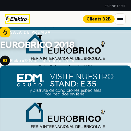
ES
EN
PT
FR
IT
Clients B2B
SALA DE PREMSA
EUROBRICO 2018
Elektro3
19 de setembre de 2018
E3