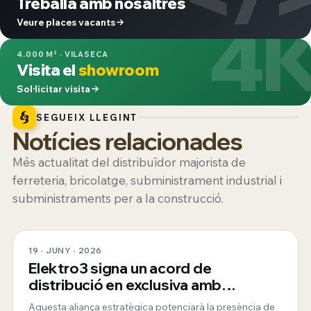
Treballa amb nosaltres
4
Veure places vacants
4.000 M² · VILASECA
Visita el
showroom
Sol·licitar visita
SEGUEIX LLEGINT
Notícies relacionades
Més actualitat del distribuïdor majorista de
ferreteria, bricolatge, subministrament industrial i
subministraments per a la construcció.
19 · JUNY · 2026
Elektro3 signa un acord de
distribució en exclusiva amb
ToughBuilt
Aquesta aliança estratègica potenciarà la presència de