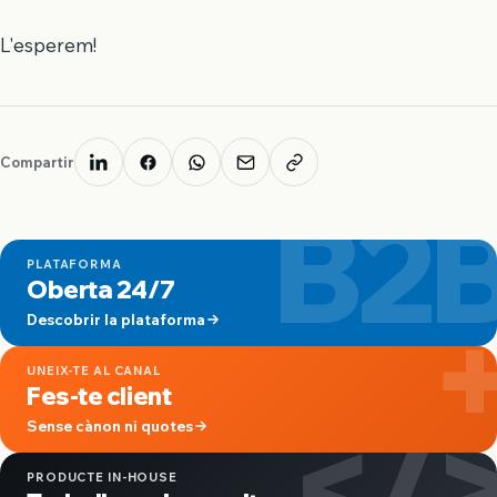
L'esperem!
Compartir
B2
PLATAFORMA
Oberta 24/7
Descobrir la plataforma
UNEIX-TE AL CANAL
Fes-te client
</
Sense cànon ni quotes
PRODUCTE IN-HOUSE