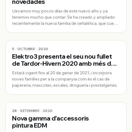
novedades
Llevamos muy pocos días de este nuevo año y ya
tenemos mucho que contar: Se ha creado y ampliado
recientemente la nueva familia de señalética, que cuenta
ya con más de 100 referencias. Hemos incorporado en
nuestro catálogo la prestigiosa marca Wolfcraft,
inicialmente con un centenar de productos q
5 · OCTUBRE · 2020
Elektro3 presenta el seu nou fullet
de Tardor-Hivern 2020 amb més de
1.100 productes
Estarà vigent fins al 20 de gener de 2021, i incorpora
noves famílies per a la companyia com és el cas de
papereria, mascotes, escales, drogueria i prestatgeries.
28 · SETEMBRE · 2020
Nova gamma d'accessoris
pintura EDM