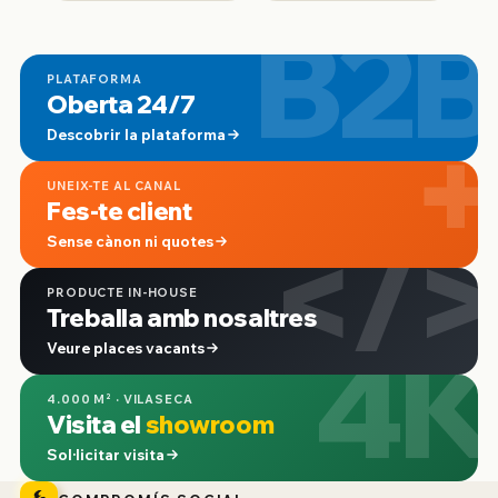
B2B
PLATAFORMA
Oberta 24/7
+
Descobrir la plataforma
UNEIX-TE AL CANAL
Fes-te client
</>
Sense cànon ni quotes
PRODUCTE IN-HOUSE
Treballa amb nosaltres
4K
Veure places vacants
4.000 M² · VILASECA
Visita el
showroom
Sol·licitar visita