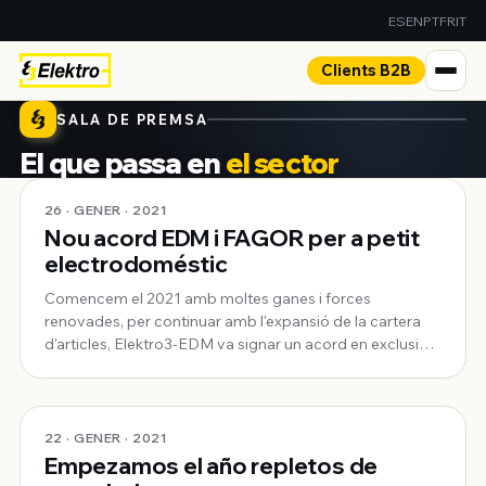
ES
EN
PT
FR
IT
Clients B2B
SALA DE PREMSA
El que passa en
el sector
El que passa en <em>el sector</em>
26 · GENER · 2021
Nou acord EDM i FAGOR per a petit
electrodoméstic
Comencem el 2021 amb moltes ganes i forces
renovades, per continuar amb l'expansió de la cartera
d'articles, Elektro3-EDM va signar un acord en exclusiva
per al sector ferreter amb EXPANDERE propietat de la
llicenciada FAGOR per petit electrodomèstic, unes 40
referències noves incloent planxes sense
22 · GENER · 2021
Empezamos el año repletos de