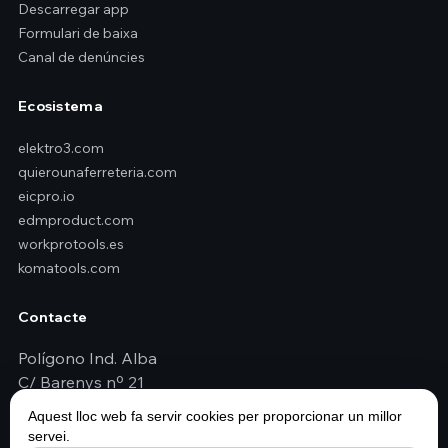
Descarregar app
Formulari de baixa
Canal de denúncies
Ecosistema
elektro3.com
quierounaferreteria.com
eicpro.io
edmproduct.com
workprotools.es
komatools.com
Contacte
Polígono Ind. Alba
C/ Barenys nº 21
43480 Vilaseca (Tarragona - España)
Aquest lloc web fa servir cookies per proporcionar un millor
+34 977 79 29 45
servei.