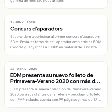
gamma de més 120 nous articles
2 · JUNY · 2020
Concurs d'aparadors
Et convidem a participar al primer concurs d'aparadors
EDM! Envia les fotos del teu aparador amb articles EDM
i podràs guanyar fins a 1000€ en material de la nostra
marca.
22 · ABRIL · 2020
EDM presenta su nuevo folleto de
Primavera-Verano 2020 con más de
1.750 productos
EDM presenta su nueva colección de Primavera-Verano
2020 para sus clientes de ferretería y bricolaje. El folleto,
con PVP incluido, cuenta con 99 páginas y más de 1.750
productos relacionados con las familias de ventilación,
jardín, barbacoas, camping, piscinas, ferretería, hidro,