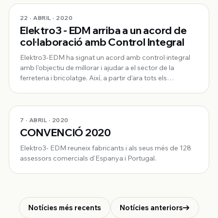
tendido y planchad
22 · ABRIL · 2020
Elektro3 - EDM arriba a un acord de
col·laboració amb Control Integral
Elektro3-EDM ha signat un acord amb control integral
amb l'objectiu de millorar i ajudar a el sector de la
ferreteria i bricolatge. Així, a partir d'ara tots els
productes del distribuïdor es podran descarregar des
del programa controlintegral.net de la companyia de
programari especialitzat.
7 · ABRIL · 2020
CONVENCIÓ 2020
Elektro3- EDM reuneix fabricants i als seus més de 128
assessors comercials d'Espanya i Portugal.
Notícies més recents
Notícies anteriors