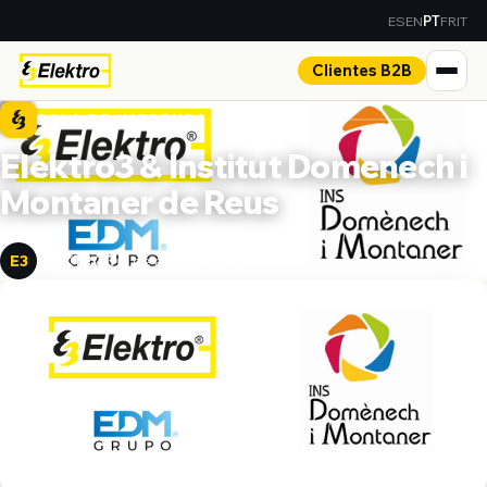
ES
EN
FR
IT
PT
Clientes B2B
SALA DE IMPRENSA
Elektro3 & Institut Domenech i
Montaner de Reus
ELEKTRO3
4 de abril de 2018
E3