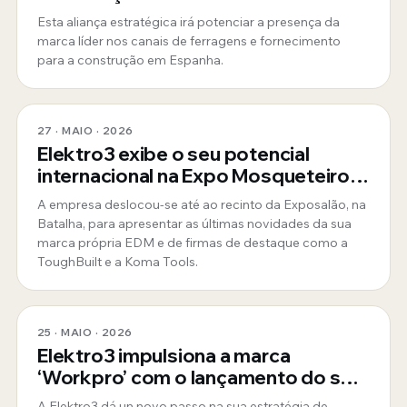
ToughBuilt
Esta aliança estratégica irá potenciar a presença da
marca líder nos canais de ferragens e fornecimento
para a construção em Espanha.
27 · MAIO · 2026
Elektro3 exibe o seu potencial
internacional na Expo Mosqueteiros
em Portugal
A empresa deslocou-se até ao recinto da Exposalão, na
Batalha, para apresentar as últimas novidades da sua
marca própria EDM e de firmas de destaque como a
ToughBuilt e a Koma Tools.
25 · MAIO · 2026
Elektro3 impulsiona a marca
‘Workpro’ com o lançamento do seu
novo website oficial para Espanha e
A Elektro3 dá un novo passo na sua estratégia de