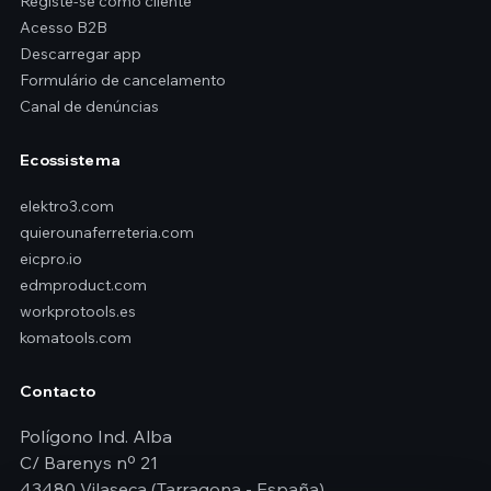
Registe-se como cliente
Acesso B2B
Descarregar app
Formulário de cancelamento
Canal de denúncias
Ecossistema
elektro3.com
quierounaferreteria.com
eicpro.io
edmproduct.com
workprotools.es
komatools.com
Contacto
Polígono Ind. Alba
C/ Barenys nº 21
43480 Vilaseca (Tarragona - España)