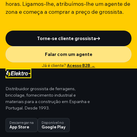
horas. Ligamos-lhe, atribuímos-lhe um agente de
zona e começa a comprar a preço de grossista.
Torne-se cliente grossista
Falar com um agente
Já é cliente?
Acesso B2B →
Distribuidor grossista de ferragens,
bricolage, fornecimento industrial e
materiais para a construção em Espanha e
Portugal. Desde 1993.
Descarregar na
Disponível no
App Store
Google Play