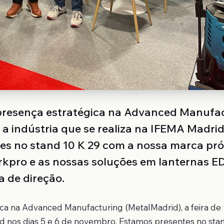
presença estratégica na Advanced Manufa
a a indústria que se realiza na IFEMA Madri
tes no stand 10 K 29 com a nossa marca pró
rkpro e as nossas soluções em lanternas E
a de direção.
ca na Advanced Manufacturing (MetalMadrid), a feira de
rid nos dias 5 e 6 de novembro. Estamos presentes no sta