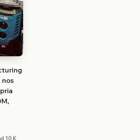
cturing
d nos
pria
DM,
nd 10 K