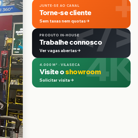
+
JUNTE-SE AO CANAL
Torne-se cliente
</>
Sem taxas nem quotas
PRODUTO IN-HOUSE
Trabalhe connosco
4K
Ver vagas abertas
4.000 M² · VILASECA
Visite o
showroom
Solicitar visita