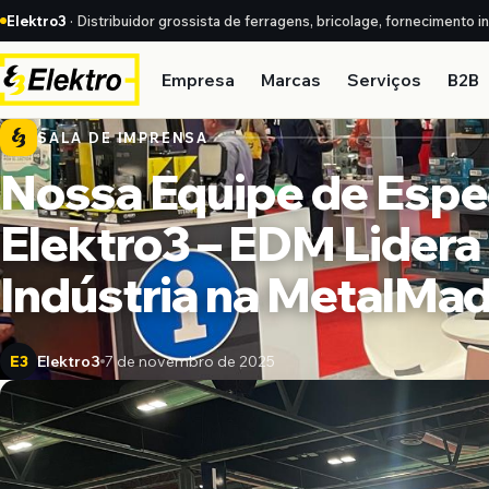
Elektro3
· Distribuidor grossista de ferragens, bricolage, fornecimento i
Empresa
Marcas
Serviços
B2B
SALA DE IMPRENSA
Nossa Equipe de Espec
Elektro3 – EDM Lidera
Indústria na MetalMad
Elektro3
7 de novembro de 2025
E3