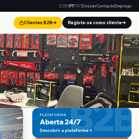
ES
EN
PT
FR
IT
Dossier
Contacto
Emprego
Clientes B2B
Registe-se como cliente
B2B
PLATAFORMA
Aberta 24/7
Descobrir a plataforma