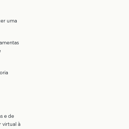
cer uma
ramentas
e
oria
s e de
virtual à