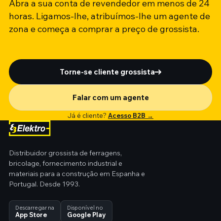
Abra a sua conta de revendedor em menos de 24
horas. Ligamos-lhe, atribuímos-lhe um agente de
zona e começa a comprar a preço de grossista.
Torne-se cliente grossista
Falar com um agente
Já é cliente?
Acesso B2B →
Distribuidor grossista de ferragens,
bricolage, fornecimento industrial e
materiais para a construção em Espanha e
Portugal. Desde 1993.
Descarregar na
Disponível no
App Store
Google Play