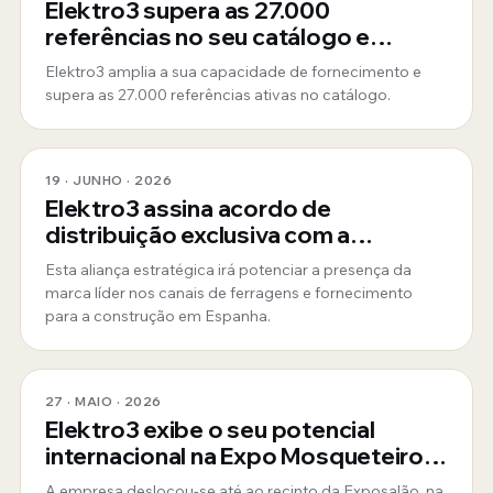
Elektro3 supera as 27.000
referências no seu catálogo e
consolida-se como fornecedor
Elektro3 amplia a sua capacidade de fornecimento e
global 360º
supera as 27.000 referências ativas no catálogo.
19 · JUNHO · 2026
Elektro3 assina acordo de
distribuição exclusiva com a
ToughBuilt
Esta aliança estratégica irá potenciar a presença da
marca líder nos canais de ferragens e fornecimento
para a construção em Espanha.
27 · MAIO · 2026
Elektro3 exibe o seu potencial
internacional na Expo Mosqueteiros
em Portugal
A empresa deslocou-se até ao recinto da Exposalão, na