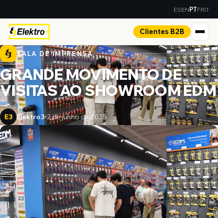
ES
EN
FR
IT
PT
Clientes B2B
SALA DE IMPRENSA
GRANDE MOVIMENTO DE
VISITAS AO SHOWROOM EDM
Elektro3
2 de junho de 2025
E3