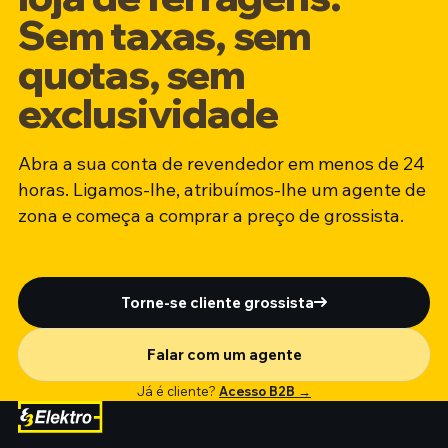
Sem taxas, sem
quotas, sem
exclusividade
Abra a sua conta de revendedor em menos de 24
horas. Ligamos-lhe, atribuímos-lhe um agente de
zona e começa a comprar a preço de grossista.
Torne-se cliente grossista
Falar com um agente
Já é cliente?
Acesso B2B →