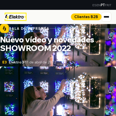
ES
EN
FR
IT
PT
Clientes B2B
SALA DE IMPRENSA
Nuevo vídeo y novedades
SHOWROOM 2022
Elektro3
11 de abril de 2022
E3