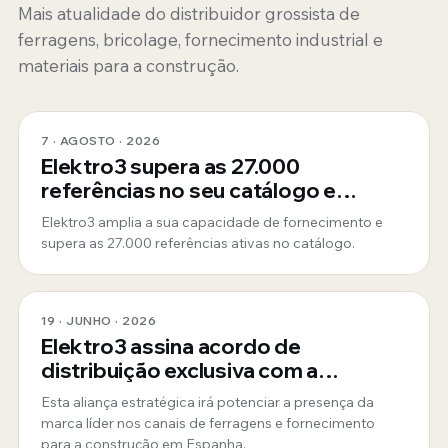
Mais atualidade do distribuidor grossista de
ferragens, bricolage, fornecimento industrial e
materiais para a construção.
7 · AGOSTO · 2026
Elektro3 supera as 27.000
referências no seu catálogo e
consolida-se como fornecedor
Elektro3 amplia a sua capacidade de fornecimento e
global 360º
supera as 27.000 referências ativas no catálogo.
19 · JUNHO · 2026
Elektro3 assina acordo de
distribuição exclusiva com a
ToughBuilt
Esta aliança estratégica irá potenciar a presença da
marca líder nos canais de ferragens e fornecimento
para a construção em Espanha.