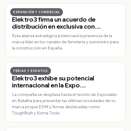
19 · JUNIO · 2026
EXPANSIÓN Y COMERCIAL
Elektro3 firma un acuerdo de
distribución en exclusiva con
ToughBuilt
Esta alianza estratégica potenciará la presencia de la
marca líder en los canales de ferretería y suministro para
la construcción en España.
27 · MAYO · 2026
FERIAS Y EVENTOS
Elektro3 exhibe su potencial
internacional en la Expo
Mosqueteiros de Portugal
La compañía se desplaza hasta el recinto de Exposalão
en Batalha para presentar las últimas novedades de su
marca propia EDM y firmas destacadas como
ToughBuilt y Koma Tools.