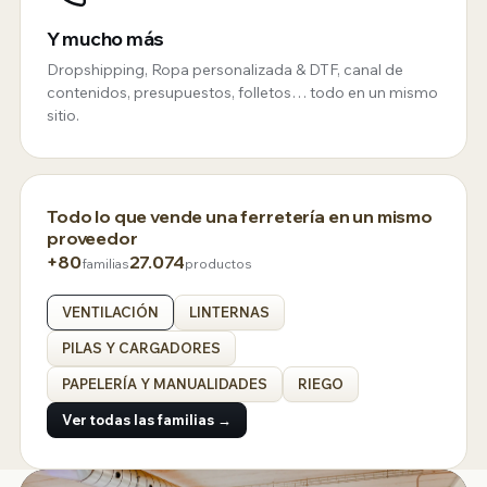
Y mucho más
Dropshipping, Ropa personalizada & DTF, canal de
contenidos, presupuestos, folletos… todo en un mismo
sitio.
Todo lo que vende una ferretería en un mismo
proveedor
+80
27.074
familias
productos
VENTILACIÓN
LINTERNAS
PILAS Y CARGADORES
PAPELERÍA Y MANUALIDADES
RIEGO
Ver todas las familias →