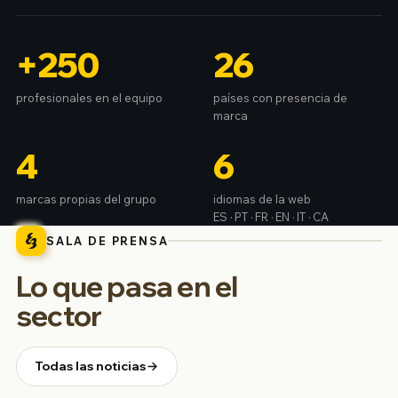
+250
26
profesionales en el equipo
países con presencia de
marca
4
6
marcas propias del grupo
idiomas de la web
ES · PT · FR · EN · IT · CA
SALA DE PRENSA
Lo que pasa en el
sector
Todas las noticias