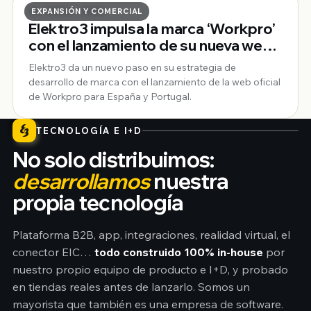
25 · MAYO · 2026
EXPANSIÓN Y COMERCIAL
Elektro3 impulsa la marca ‘Workpro’
con el lanzamiento de su nueva web
oficial para España y Portugal
Elektro3 da un nuevo paso en su estrategia de
desarrollo de marca con el lanzamiento de la web oficial
de Workpro para España y Portugal.
TECNOLOGÍA E I+D
No solo distribuimos:
desarrollamos
nuestra
propia tecnología
Plataforma B2B, app, integraciones, realidad virtual, el
conector EIC…
todo construido 100% in-house
por
nuestro propio equipo de producto e I+D, y probado
en tiendas reales antes de lanzarlo. Somos un
mayorista que también es una empresa de software.