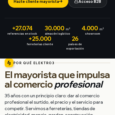
Hazte cliente mayorista
Acceso B2B
+27.074
30.000
4.000
m²
m²
referencias en stock
almacén logístico
showroom
+25.000
26
ferreterías cliente
países de
exportación
POR QUÉ ELEKTRO3
El mayorista que impulsa
al comercio
profesional
35 años con un principio claro: dar al comercio
profesional el surtido, el precio y el servicio para
competir. Servimos a ferreterías, tiendas de
electricidad, menaje, garden, construcción,