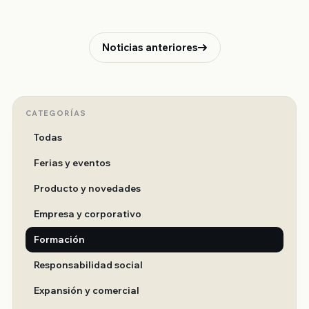
primera mano los departamentos de logística, picking,
showroom, etc y puedan resolver los dudas y inquietu
Noticias anteriores
CATEGORÍAS
Todas
Ferias y eventos
Producto y novedades
Empresa y corporativo
Formación
Responsabilidad social
Expansión y comercial