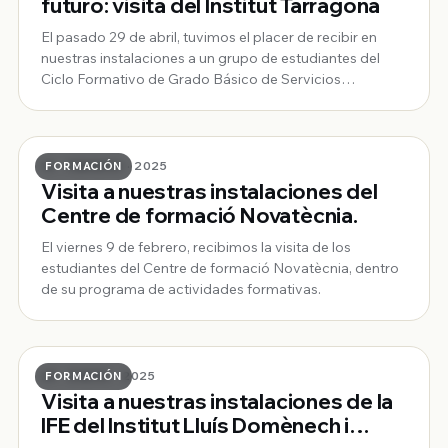
futuro: visita del Institut Tarragona
El pasado 29 de abril, tuvimos el placer de recibir en
nuestras instalaciones a un grupo de estudiantes del
Ciclo Formativo de Grado Básico de Servicios
Administrativos en una jornada de aprendizaje e
intercambio profesional.
10 · FEBRERO · 2025
FORMACIÓN
Visita a nuestras instalaciones del
Centre de formació Novatècnia.
El viernes 9 de febrero, recibimos la visita de los
estudiantes del Centre de formació Novatècnia, dentro
de su programa de actividades formativas.
29 · ENERO · 2025
FORMACIÓN
Visita a nuestras instalaciones de la
IFE del Institut Lluís Domènech i