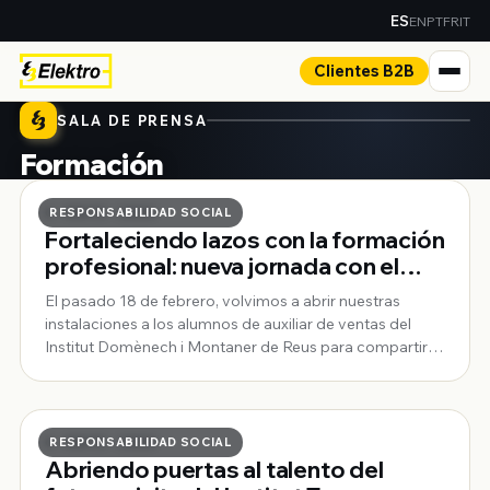
EN
PT
FR
IT
ES
Clientes B2B
SALA DE PRENSA
Formación
Formación
6 · MAYO · 2026
RESPONSABILIDAD SOCIAL
Fortaleciendo lazos con la formación
profesional: nueva jornada con el
Institut Domènech i Montaner
El pasado 18 de febrero, volvimos a abrir nuestras
instalaciones a los alumnos de auxiliar de ventas del
Institut Domènech i Montaner de Reus para compartir
una jornada de aprendizaje práctico.
6 · MAYO · 2026
RESPONSABILIDAD SOCIAL
Abriendo puertas al talento del