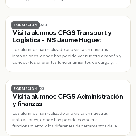
25 · ENERO · 2024
FORMACIÓN
Visita alumnos CFGS Transport y
Logística - INS Jaume Huguet
Los alumnos han realizado una visita en nuestras
instalaciones, donde han podido ver nuestro almacén y
conocer los diferentes funcionamientos de carga y
descarga de material, organización de material, etc.
19 · ABRIL · 2023
FORMACIÓN
Visita alumnos CFGS Administración
y finanzas
Los alumnos han realizado una visita en nuestras
instalaciones, donde han podido conocer el
funcionamiento y los diferentes departamentos de la
empresa. La visita a servido para que conozcan de