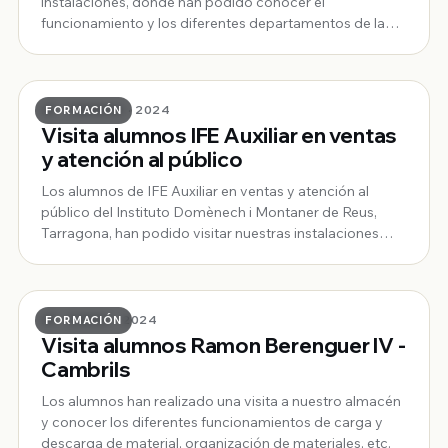
instalaciones, donde han podido conocer el
funcionamiento y los diferentes departamentos de la
empresa. La visita a servido para que conozcan de
primera mano los departamentos de logística, picking,
showroom, etc y puedan resolver los dudas y inquietu
23 · FEBRERO · 2024
FORMACIÓN
Visita alumnos IFE Auxiliar en ventas
y atención al público
Los alumnos de IFE Auxiliar en ventas y atención al
público del Instituto Domènech i Montaner de Reus,
Tarragona, han podido visitar nuestras instalaciones
para poder ver el funcionamiento del centro logístico, la
manipulación de cargas y nuestro Showroom de
4000m2, así han podido resolver sus dudas
29 · ENERO · 2024
FORMACIÓN
Visita alumnos Ramon Berenguer IV -
Cambrils
Los alumnos han realizado una visita a nuestro almacén
y conocer los diferentes funcionamientos de carga y
descarga de material, organización de materiales, etc.