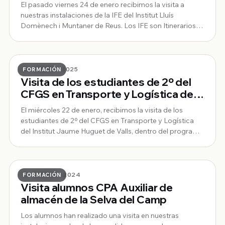
Muntaner de Reus
El pasado viernes 24 de enero recibimos la visita a
nuestras instalaciones de la IFE del Institut Lluís
Domènech i Muntaner de Reus. Los IFE son Itinerarios
Formativos Específicos, enseñanzas profesionales
dirigidas a alumnos con necesidades educativas
especiales.
27 · ENERO · 2025
FORMACIÓN
Visita de los estudiantes de 2º del
CFGS en Transporte y Logística del
Institut Jaume Huguet de Valls
El miércoles 22 de enero, recibimos la visita de los
estudiantes de 2º del CFGS en Transporte y Logística
del Institut Jaume Huguet de Valls, dentro del programa
de actividades de las XV Jornadas Jóvenes y Empresa.
14 · MARZO · 2024
FORMACIÓN
Visita alumnos CPA Auxiliar de
almacén de la Selva del Camp
Los alumnos han realizado una visita en nuestras