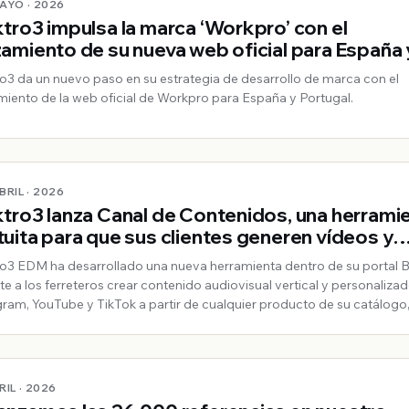
MAYO · 2026
ktro3 impulsa la marca ‘Workpro’ con el
zamiento de su nueva web oficial para España 
tugal
ro3 da un nuevo paso en su estrategia de desarrollo de marca con el
miento de la web oficial de Workpro para España y Portugal.
ABRIL · 2026
ktro3 lanza Canal de Contenidos, una herrami
tuita para que sus clientes generen vídeos y
ruseles para redes sociales
ro3 EDM ha desarrollado una nueva herramienta dentro de su portal 
te a los ferreteros crear contenido audiovisual vertical y personaliza
gram, YouTube y TikTok a partir de cualquier producto de su catálogo,
idad de conocimientos técnicos ni software de edición.
RIL · 2026