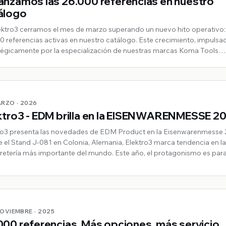
anzamos las 26.000 referencias en nuestro
álogo
ektro3 cerramos el mes de marzo superando un nuevo hito operativo
0 referencias activas en nuestro catálogo. Este crecimiento, impulsa
tégicamente por la especialización de nuestras marcas Koma Tools
amienta y maquinaria) y EDM (iluminación, hogar y material eléctrico)
ARZO · 2026
ktro3 - EDM brilla en la EISENWARENMESSE 2
ro3 presenta las novedades de EDM Product en la Eisenwarenmesse
 el Stand J-081 en Colonia, Alemania, Elektro3 marca tendencia en la 
rretería más importante del mundo. Este año, el protagonismo es par
ra exclusiva gama de iluminación EDM Product, destacando solucio
NOVIEMBRE · 2025
000 referencias. Más opciones, más servicio