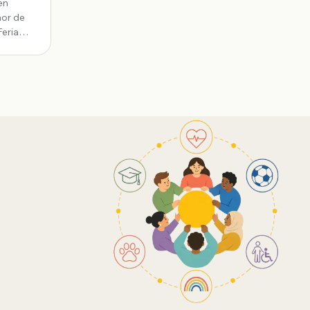
en
Feria