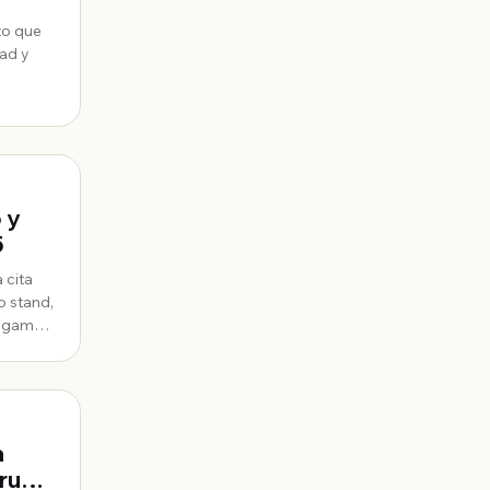
to que
ad y
 y
5
 cita
o stand,
a gama
a
Grupo