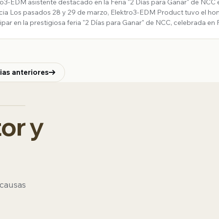
ro3-EDM asistente destacado en la Feria "2 Días para Ganar" de NCC 
DM Product tuvo el honor de
cipar en la prestigiosa feria "2 Días para Ganar" de NCC, celebrada en 
cia. Durante dos jornadas intensas, nuestro stand (E8, Pab
ias anteriores
or y
 causas