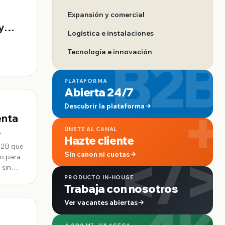
Expansión y comercial
y
Logística e instalaciones
B2B
Tecnología e innovación
PLATAFORMA
Abierta 24/7
+
Descubrir la plataforma
enta
ÚNETE AL CANAL
Hazte cliente
B2B que
</>
Sin canon ni cuotas
do para
 sin
PRODUCTO IN-HOUSE
Trabaja con nosotros
Ver vacantes abiertas