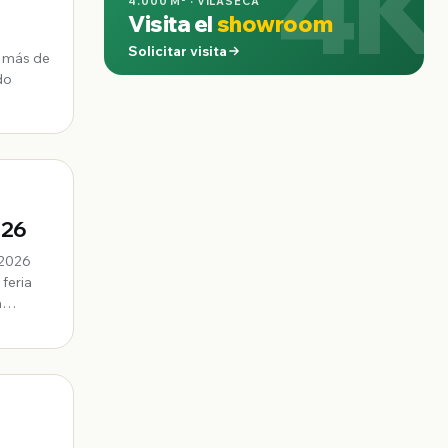
4K
4.000 M² · VILASECA
Visita el
showroom
Solicitar visita
: más de
do
026
 2026
feria
a