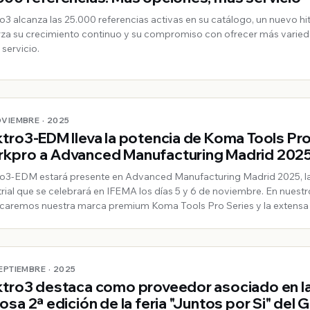
ro3 alcanza las 25.000 referencias activas en su catálogo, un nuevo hi
rza su crecimiento continuo y su compromiso con ofrecer más varied
 servicio.
OVIEMBRE · 2025
ktro3-EDM lleva la potencia de Koma Tools Pro
kpro a Advanced Manufacturing Madrid 202
ro3-EDM estará presente en Advanced Manufacturing Madrid 2025, la
trial que se celebrará en IFEMA los días 5 y 6 de noviembre. En nuestr
caremos nuestra marca premium Koma Tools Pro Series y la extens
rkpro, de la que somos distribuidores oficiales.
SEPTIEMBRE · 2025
ktro3 destaca como proveedor asociado en l
tosa 2ª edición de la feria "Juntos por Si" del 