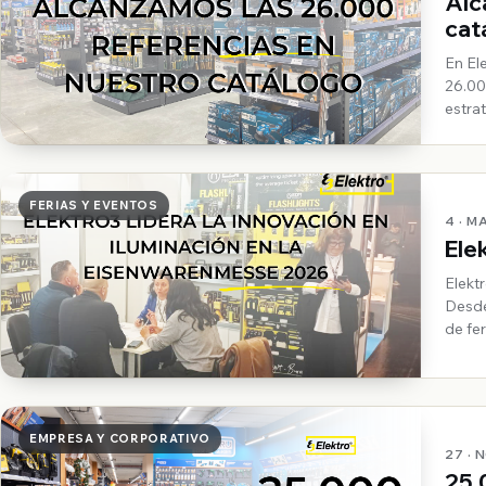
Alc
cat
En El
26.00
estra
(herr
FERIAS Y EVENTOS
4 · M
Ele
Elekt
Desde
de fe
nuest
EMPRESA Y CORPORATIVO
27 · 
25.