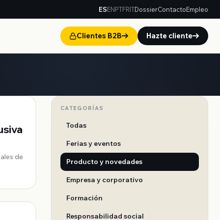
ES
EN
PT
FR
IT
Dossier
Contacto
Empleo
Clientes B2B
Hazte cliente
CATEGORÍAS
Todas
usiva
Ferias y eventos
nales de
Producto y novedades
Empresa y corporativo
Formación
Responsabilidad social