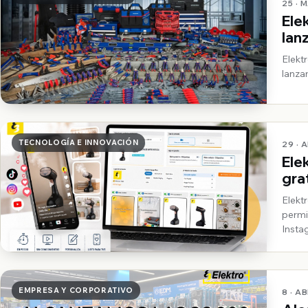
25 · 
Ele
lan
Por
Elekt
lanza
TECNOLOGÍA E INNOVACIÓN
29 · 
Ele
gra
car
Elekt
permi
Insta
neces
EMPRESA Y CORPORATIVO
8 · AB