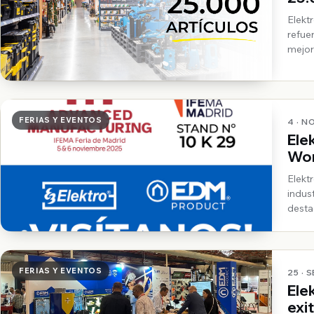
Elekt
refue
mejor
FERIAS Y EVENTOS
4 · N
Ele
Wor
Elekt
indus
desta
de Wo
FERIAS Y EVENTOS
25 · 
Ele
exi