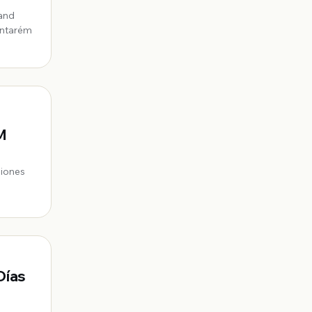
tand
antarém
M
ciones
Días