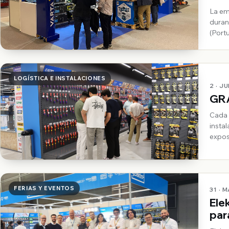
Mos
La em
duran
(Portu
LOGÍSTICA E INSTALACIONES
2 · J
GRA
Cada 
insta
expos
FERIAS Y EVENTOS
31 · 
Ele
par