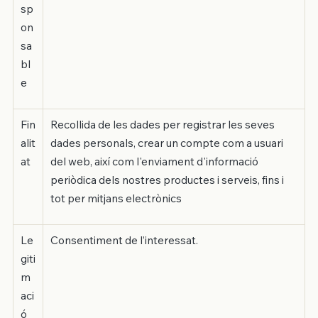
sp
on
sa
bl
e
Fin
Recollida de les dades per registrar les seves
alit
dades personals, crear un compte com a usuari
at
del web, així com l'enviament d'informació
periòdica dels nostres productes i serveis, fins i
tot per mitjans electrònics
Le
Consentiment de l’interessat.
giti
m
aci
ó