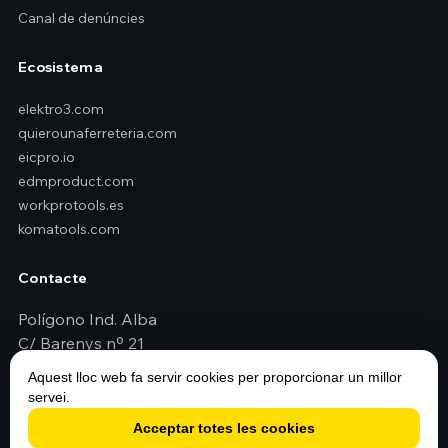
Canal de denúncies
Ecosistema
elektro3.com
quierounaferreteria.com
eicpro.io
edmproduct.com
workprotools.es
komatools.com
Contacte
Polígono Ind. Alba
C/ Barenys nº 21
43480 Vilaseca (Tarragona - España)
Aquest lloc web fa servir cookies per proporcionar un millor
+34 977 79 29 45
servei.
elektro3@elektro3.com
Acceptar totes les cookies