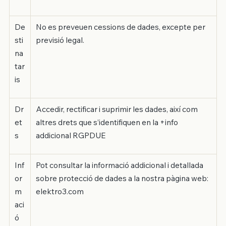
De
No es preveuen cessions de dades, excepte per
sti
previsió legal.
na
tar
is
Dr
Accedir, rectificar i suprimir les dades, així com
et
altres drets que s’identifiquen en la +info
s
addicional RGPDUE
Inf
Pot consultar la informació addicional i detallada
or
sobre protecció de dades a la nostra pàgina web:
m
elektro3.com
aci
ó