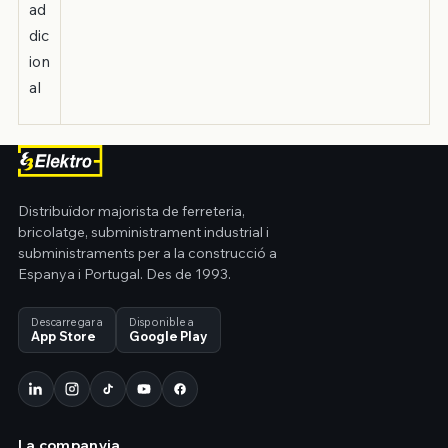
ad
dic
ion
al
Distribuïdor majorista de ferreteria,
bricolatge, subministrament industrial i
subministraments per a la construcció a
Espanya i Portugal. Des de 1993.
Descarregar a
Disponible a
App Store
Google Play
La companyia