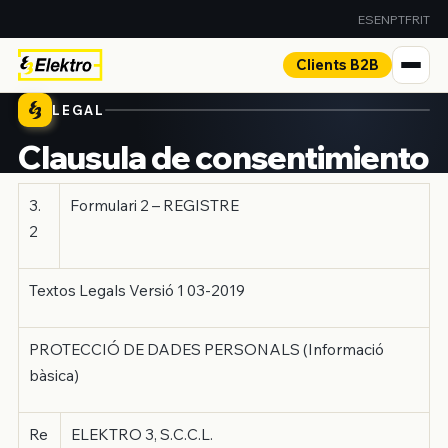
ES
EN
PT
FR
IT
Clients B2B
LEGAL
Clausula de consentimiento
3.
Formulari 2 – REGISTRE
2
Textos Legals Versió 1 03-2019
PROTECCIÓ DE DADES PERSONALS (Informació
bàsica)
Re
ELEKTRO 3, S.C.C.L.