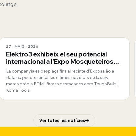
colatge,
27 · MAIG · 2026
Elektro3 exhibeix el seu potencial
internacional a l'Expo Mosqueteiros
de Portugal
La companyia es desplaça fins al recinte d'Exposalão a
Batalha per presentar les últimes novetats de la seva
marca pròpia EDM i firmes destacades com ToughBuilt i
Koma Tools.
Ver totes les notícies