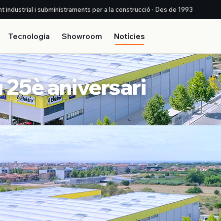
nt industrial i subministraments per a la construcció · Des de 1993
Tecnologia
Showroom
Notícies
u 25è aniversari