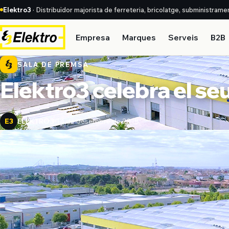
Elektro3
· Distribuïdor majorista de ferreteria, bricolatge, subministrame
Empresa
Marques
Serveis
B2B
SALA DE PREMSA
Elektro3 celebra el se
ELEKTRO3
14 de desembre de 2018
E3