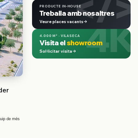
</>
PRODUCTE IN-HOUSE
Treballa amb nosaltres
4K
Veure places vacants
4.000 M² · VILASECA
Visita el
showroom
Sol·licitar visita
der
quip de més