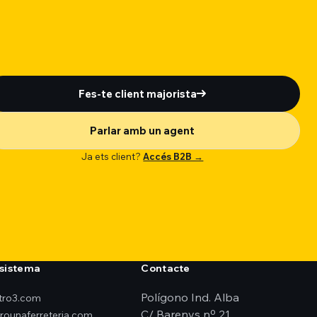
Fes-te client majorista
Parlar amb un agent
Ja ets client?
Accés B2B →
sistema
Contacte
Polígono Ind. Alba
ktro3.com
C/ Barenys nº 21
erounaferreteria.com