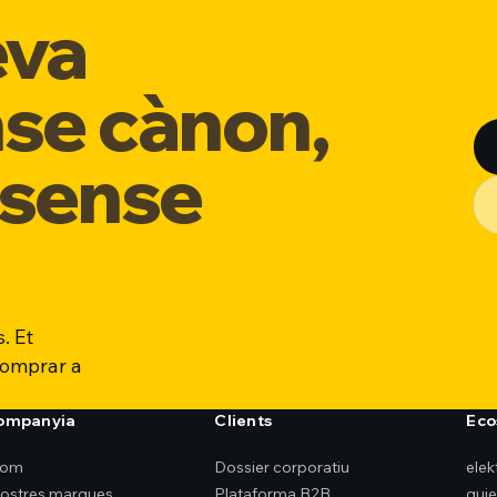
eva
nse cànon,
 sense
. Et
comprar a
companyia
Clients
Eco
som
Dossier corporatiu
ele
nostres marques
Plataforma B2B
qui