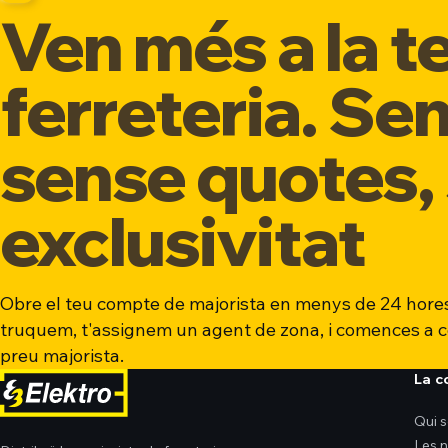
Ven més a la t
ferreteria. Se
sense quotes,
exclusivitat
Obre el teu compte de majorista en menys de 24 hores
truquem, t'assignem un agent de zona, i comences a 
preu majorista.
La 
Qui 
Les 