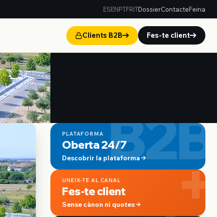
ES
EN
PT
FR
IT
Dossier
Contacte
Feina
Clients B2B
Fes-te client
B2B
PLATAFORMA
Oberta 24/7
+
Descobrir la plataforma
UNEIX-TE AL CANAL
Fes-te client
Sense cànon ni quotes