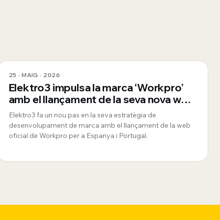
25 · MAIG · 2026
Elektro3 impulsa la marca ‘Workpro’
amb el llançament de la seva nova web
oficial per a Espanya i Portugal
Elektro3 fa un nou pas en la seva estratègia de
desenvolupament de marca amb el llançament de la web
oficial de Workpro per a Espanya i Portugal.