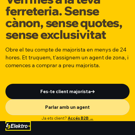
ferreteria. Sense
cànon, sense quotes,
sense exclusivitat
Obre el teu compte de majorista en menys de 24
hores. Et truquem, t'assignem un agent de zona, i
comences a comprar a preu majorista.
Fes-te client majorista
Parlar amb un agent
Ja ets client?
Accés B2B →