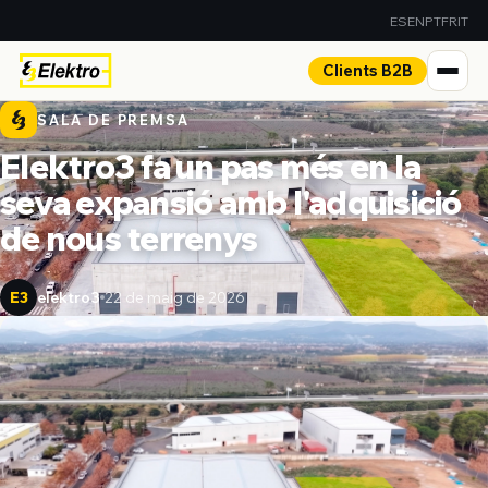
ES
EN
PT
FR
IT
Clients B2B
SALA DE PREMSA
Elektro3 fa un pas més en la
seva expansió amb l'adquisició
de nous terrenys
elektro3
22 de maig de 2026
E3