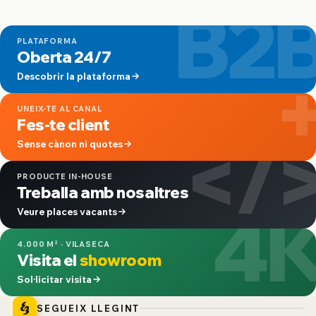
B2
PLATAFORMA
Oberta 24/7
Descobrir la plataforma
UNEIX-TE AL CANAL
Fes-te client
</
Sense cànon ni quotes
PRODUCTE IN-HOUSE
Treballa amb nosaltres
4
Veure places vacants
4.000 M² · VILASECA
Visita el
showroom
Sol·licitar visita
SEGUEIX LLEGINT