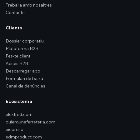
Treballa amb nosaltres
Contacte
Clients
Dossier corporatiu
Plataforma B2B
Fes-te client
Accés B2B
Descarregar app
Formulari de baixa
Canal de denúncies
Ecosistema
elektro3.com
quierounaferreteria.com
eicpro.io
edmproduct.com