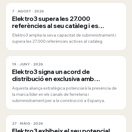
7 · AGOST · 2026
Elektro3 supera les 27.000
referències al seu catàleg i es
consolida com a proveïdor global
Elektro3 amplia la seva capacitat de subministrament i
360º
supera les 27.000 referències actives al catàleg
19 · JUNY · 2026
Elektro3 signa un acord de
distribució en exclusiva amb
ToughBuilt
Aquesta aliança estratègica potenciarà la presència de
la marca líder en els canals de ferreteria i
subministrament per a la construcció a Espanya.
27 · MAIG · 2026
Elektro3 exhibeix el seu potencial