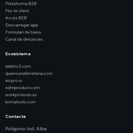
Plataforma B2B
Fes-te client
Accés B2B
Descarregar app
Formulari de baixa
Canal de denúncies
Ecosistema
elektro3.com
quierounaferreteria.com
eicpro.io
edmproduct.com
workprotools.es
komatools.com
Contacte
Polígono Ind. Alba