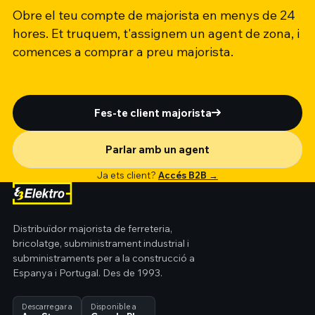
Obre el teu compte de majorista en menys de 24
hores. Et truquem, t'assignem un agent de zona, i
comences a comprar a preu majorista.
Fes-te client majorista
Parlar amb un agent
Ja ets client?
Accés B2B →
Distribuïdor majorista de ferreteria,
bricolatge, subministrament industrial i
subministraments per a la construcció a
Espanya i Portugal. Des de 1993.
Descarregar a
Disponible a