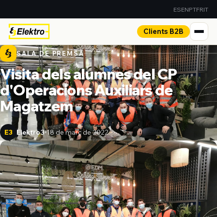
ES
EN
PT
FR
IT
Clients B2B
SALA DE PREMSA
Visita dels alumnes del CP
d'Operacions Auxiliars de
Magatzem
Elektro3
18 de març de 2022
E3