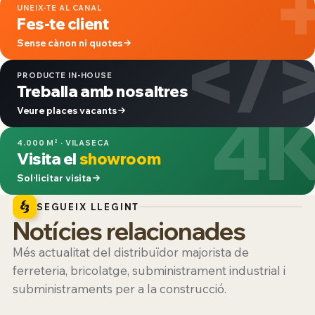
UNEIX-TE AL CANAL
Fes-te client
</
Sense cànon ni quotes
PRODUCTE IN-HOUSE
Treballa amb nosaltres
4
Veure places vacants
4.000 M² · VILASECA
Visita el
showroom
Sol·licitar visita
SEGUEIX LLEGINT
Notícies relacionades
Més actualitat del distribuïdor majorista de
ferreteria, bricolatge, subministrament industrial i
subministraments per a la construcció.