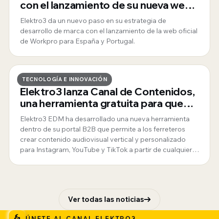
con el lanzamiento de su nueva web
oficial para España y Portugal
Elektro3 da un nuevo paso en su estrategia de
desarrollo de marca con el lanzamiento de la web oficial
de Workpro para España y Portugal.
29 · ABRIL · 2026
TECNOLOGÍA E INNOVACIÓN
Elektro3 lanza Canal de Contenidos,
una herramienta gratuita para que
sus clientes generen vídeos y
Elektro3 EDM ha desarrollado una nueva herramienta
carruseles para redes sociales
dentro de su portal B2B que permite a los ferreteros
crear contenido audiovisual vertical y personalizado
para Instagram, YouTube y TikTok a partir de cualquier
producto de su catálogo, sin necesidad de
conocimientos técnicos ni software de edición.
Ver todas las noticias
ÚNETE AL CANAL ELEKTRO3