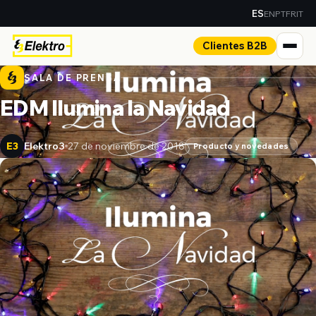
EN
PT
FR
IT
ES
Clientes B2B
SALA DE PRENSA
EDM Ilumina la Navidad
Elektro3
27 de noviembre de 2018
E3
Producto y novedades