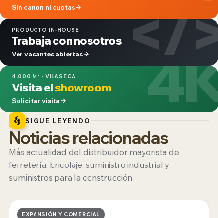
</
Sin canon ni cuotas
PRODUCTO IN-HOUSE
Trabaja con nosotros
4
Ver vacantes abiertas
4.000 M² · VILASECA
Visita el
showroom
Solicitar visita
SIGUE LEYENDO
Noticias relacionadas
Más actualidad del distribuidor mayorista de
ferretería, bricolaje, suministro industrial y
suministros para la construcción.
19 · JUNIO · 2026
EXPANSIÓN Y COMERCIAL