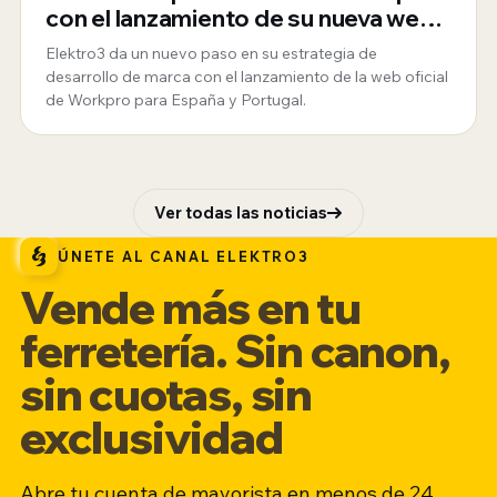
con el lanzamiento de su nueva web
oficial para España y Portugal
Elektro3 da un nuevo paso en su estrategia de
desarrollo de marca con el lanzamiento de la web oficial
de Workpro para España y Portugal.
Ver todas las noticias
ÚNETE AL CANAL ELEKTRO3
Vende más en tu
ferretería. Sin canon,
sin cuotas, sin
exclusividad
Abre tu cuenta de mayorista en menos de 24