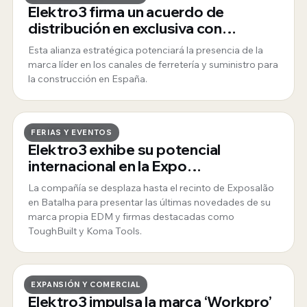
Elektro3 firma un acuerdo de
distribución en exclusiva con
ToughBuilt
Esta alianza estratégica potenciará la presencia de la
marca líder en los canales de ferretería y suministro para
la construcción en España.
27 · MAYO · 2026
FERIAS Y EVENTOS
Elektro3 exhibe su potencial
internacional en la Expo
Mosqueteiros de Portugal
La compañía se desplaza hasta el recinto de Exposalão
en Batalha para presentar las últimas novedades de su
marca propia EDM y firmas destacadas como
ToughBuilt y Koma Tools.
25 · MAYO · 2026
EXPANSIÓN Y COMERCIAL
Elektro3 impulsa la marca ‘Workpro’