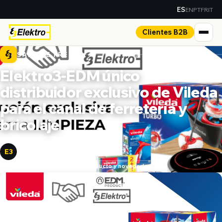
EN
PT
FR
IT
ES
Clientes B2B
SALA DE PRENSA
Elektro3-EDM único
distribuidor exclusivo de Vileda
para el canal de ferretería y
bricolaje
Elektro3
1 de noviembre de 2019
E3
Expansión y comercial
Producto y novedades