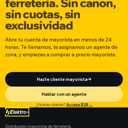
ferretería. Sin canon,
sin cuotas, sin
exclusividad
Abre tu cuenta de mayorista en menos de 24
horas. Te llamamos, te asignamos un agente de
zona, y empiezas a comprar a precio mayorista.
Hazte cliente mayorista
Hablar con un agente
¿Ya eres cliente?
Acceso B2B →
Distribuidor mayorista de ferretería,