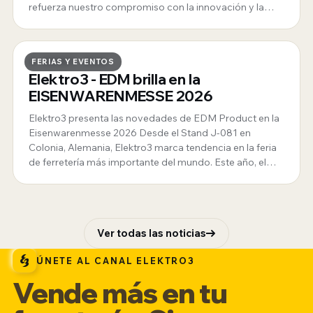
refuerza nuestro compromiso con la innovación y la
calidad.
4 · MARZO · 2026
FERIAS Y EVENTOS
Elektro3 - EDM brilla en la
EISENWARENMESSE 2026
Elektro3 presenta las novedades de EDM Product en la
Eisenwarenmesse 2026 Desde el Stand J-081 en
Colonia, Alemania, Elektro3 marca tendencia en la feria
de ferretería más importante del mundo. Este año, el
protagonismo es para nuestra exclusiva gama de
iluminación EDM Product, destacando soluciones
innovadoras en linternas tácticas, de trabajo y aventura
diseñadas para optimizar el punto de venta.
Ver todas las noticias
ÚNETE AL CANAL ELEKTRO3
Vende más en tu