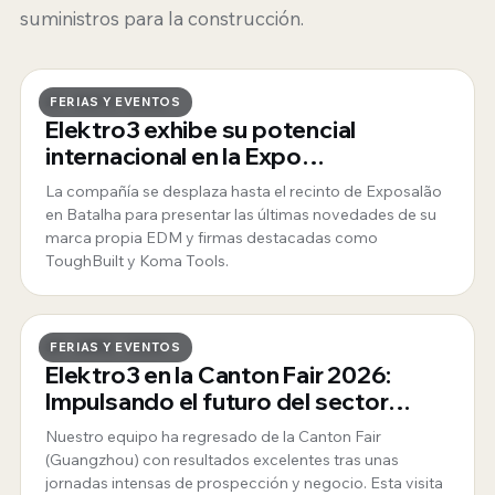
suministros para la construcción.
27 · MAYO · 2026
FERIAS Y EVENTOS
Elektro3 exhibe su potencial
internacional en la Expo
Mosqueteiros de Portugal
La compañía se desplaza hasta el recinto de Exposalão
en Batalha para presentar las últimas novedades de su
marca propia EDM y firmas destacadas como
ToughBuilt y Koma Tools.
29 · ABRIL · 2026
FERIAS Y EVENTOS
Elektro3 en la Canton Fair 2026:
Impulsando el futuro del sector
desde Guangzhou
Nuestro equipo ha regresado de la Canton Fair
(Guangzhou) con resultados excelentes tras unas
jornadas intensas de prospección y negocio. Esta visita