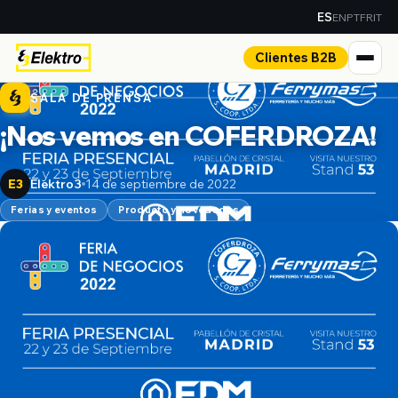
EN
PT
FR
IT
ES
Clientes B2B
SALA DE PRENSA
¡Nos vemos en COFERDROZA!
Elektro3
14 de septiembre de 2022
E3
Ferias y eventos
Producto y novedades