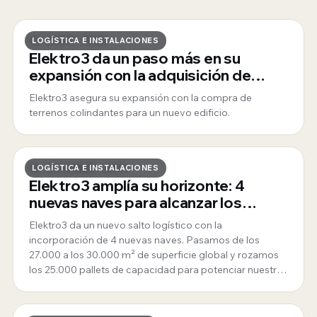
22 · MAYO · 2026
LOGÍSTICA E INSTALACIONES
Elektro3 da un paso más en su
expansión con la adquisición de
nuevos terrenos
Elektro3 asegura su expansión con la compra de
terrenos colindantes para un nuevo edificio.
30 · DICIEMBRE · 2025
LOGÍSTICA E INSTALACIONES
Elektro3 amplía su horizonte: 4
nuevas naves para alcanzar los
30.000 m² de superficie logística
Elektro3 da un nuevo salto logístico con la
incorporación de 4 nuevas naves. Pasamos de los
27.000 a los 30.000 m² de superficie global y rozamos
los 25.000 pallets de capacidad para potenciar nuestro
servicio.