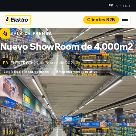
EN
PT
FR
IT
ES
Clientes B2B
SALA DE PRENSA
Nuevo ShowRoom de 4.000m2
ELEKTRO3
29 de marzo de 2021
E3
Logística e instalaciones
Empresa y corporativo