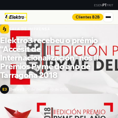
ES
EN
FR
IT
PT
Clientes B2B
SALA DE IMPRENSA
Elektro3 recebeu o prémio
“Accésit de
Internacionalización” nos II
Prémios Pyme do ano de
Tarragona 2018
Elektro3
20 de dezembro de 2018
E3