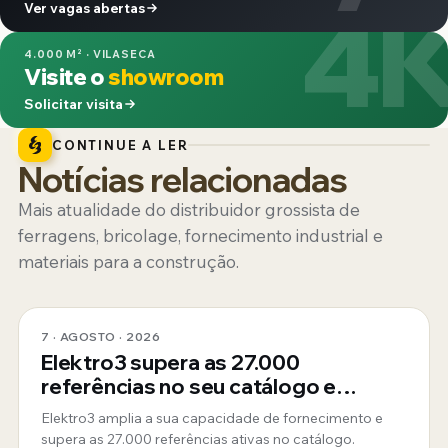
4
Ver vagas abertas
4.000 M² · VILASECA
Visite o
showroom
Solicitar visita
CONTINUE A LER
Notícias relacionadas
Mais atualidade do distribuidor grossista de
ferragens, bricolage, fornecimento industrial e
materiais para a construção.
7 · AGOSTO · 2026
Elektro3 supera as 27.000
referências no seu catálogo e
consolida-se como fornecedor
Elektro3 amplia a sua capacidade de fornecimento e
global 360º
supera as 27.000 referências ativas no catálogo.