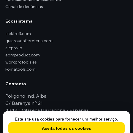
Canal de denúncias
Ecossistema
elektro3.com
quierounaferreteria.com
eicpro.io
edmproduct.com
workprotools.es
komatools.com
Contacto
Polígono Ind. Alba
C/ Barenys nº 21
43480 Vilaseca (Tarragona - España)
+351 211 166 712
Este site usa cookies para fornecer um melhor serviço.
geral@elektro3.com
Aceita todos os cookies