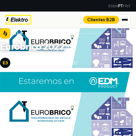
ES
EN
FR
IT
PT
Clientes B2B
SALA DE IMPRENSA
Eurobrico 2022
Elektro3
29 de setembro de 2022
E3