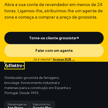
Abra a sua conta de revendedor em menos de 24
horas. Ligamos-lhe, atribuímos-lhe um agente de
zona e começa a comprar a preço de grossista.
Torne-se cliente grossista
Falar com um agente
Já é cliente?
Acesso B2B →
Distribuidor grossista de ferragens,
bricolage, fornecimento industrial e
materiais para a construção em Espanha e
Portugal. Desde 1993.
Descarregar na
Disponível no
App Store
Google Play