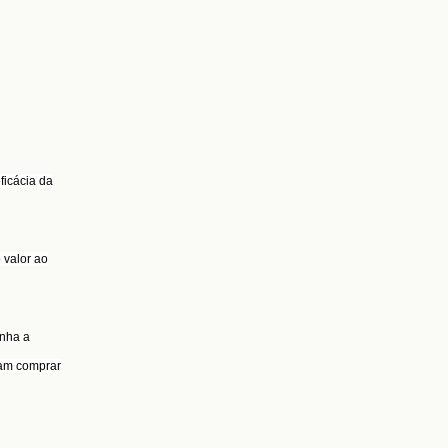
ficácia da
 valor ao
inha a
iam comprar