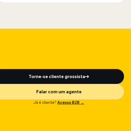
Torne-se cliente grossista
Falar com um agente
Já é cliente?
Acesso B2B →