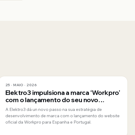
25 · MAIO · 2026
Elektro3 impulsiona a marca ‘Workpro’
com o lançamento do seu novo
website oficial para Espanha e
A Elektro3 dá un novo passo na sua estratégia de
Portugal
desenvolvimento de marca com o lançamento do website
oficial da Workpro para Espanha e Portugal.