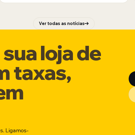
Ver todas as notícias
sua loja de
m taxas,
sem
s. Ligamos-