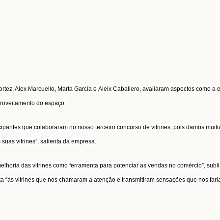
ortez, Alex Marcuello, Marta García e Aleix Caballero, avaliaram aspectos como a e
 aproveitamento do espaço.
pantes que colaboraram no nosso terceiro concurso de vitrines, pois damos muito
suas vitrines”, salienta da empresa.
elhoria das vitrines como ferramenta para potenciar as vendas no comércio”, subl
ta “as vitrines que nos chamaram a atenção e transmitiram sensações que nos far