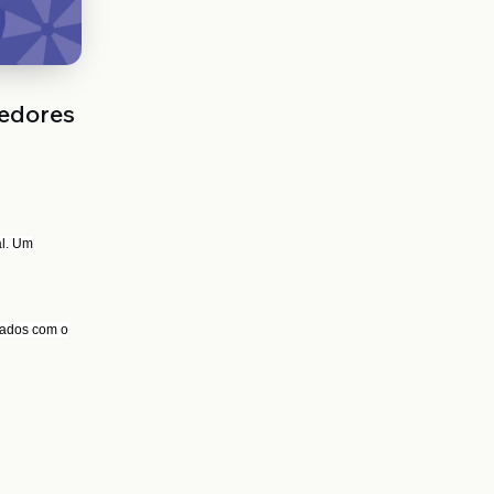
cedores
al. Um
nados com o