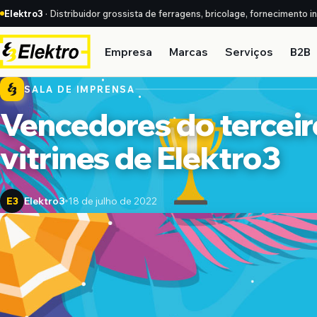
Elektro3
· Distribuidor grossista de ferragens, bricolage, fornecimento i
Empresa
Marcas
Serviços
B2B
SALA DE IMPRENSA
Vencedores do terceir
vitrines de Elektro3
Elektro3
18 de julho de 2022
E3