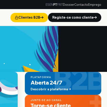
ES
EN
PT
FR
IT
Dossier
Contacto
Emprego
Clientes B2B
Registe-se como cliente
B2B
PLATAFORMA
Aberta 24/7
+
Descobrir a plataforma
JUNTE-SE AO CANAL
Torne-se cliente