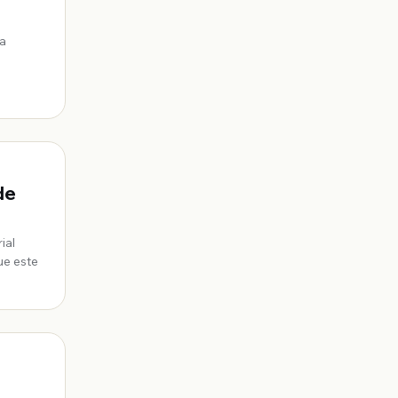
 a
de
ial
ue este
a que