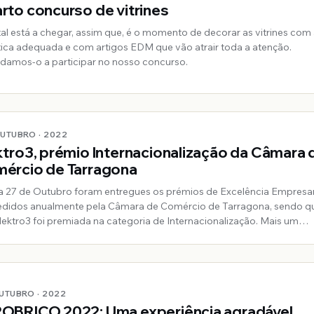
rto concurso de vitrines
al está a chegar, assim que, é o momento de decorar as vitrines com
ica adequada e com artigos EDM que vão atrair toda a atenção.
damos-o a participar no nosso concurso.
OUTUBRO · 2022
ktro3, prémio Internacionalização da Câmara 
ércio de Tarragona
a 27 de Outubro foram entregues os prémios de Excelência Empresar
didos anualmente pela Câmara de Comércio de Tarragona, sendo q
lektro3 foi premiada na categoria de Internacionalização. Mais um
hecimento ao trabalho bem feito desempenhado pela nossa empres
nu
OUTUBRO · 2022
OBRICO 2022: Uma experiência agradável