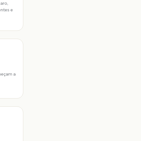
aro,
entes e