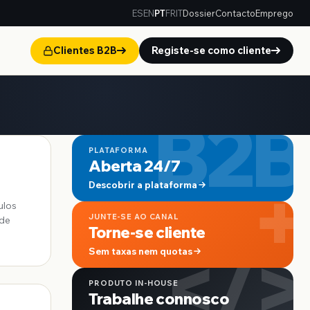
ES
EN
PT
FR
IT
Dossier
Contacto
Emprego
Clientes B2B
Registe-se como cliente
B2B
PLATAFORMA
Aberta 24/7
+
Descobrir a plataforma
ulos
JUNTE-SE AO CANAL
 de
Torne-se cliente
</>
Sem taxas nem quotas
PRODUTO IN-HOUSE
Trabalhe connosco