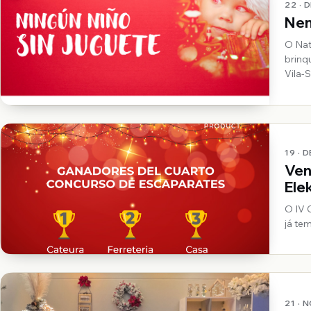
22 · 
Nen
O Nat
brinq
Vila-
19 · 
Ven
Ele
O IV 
já te
21 · 