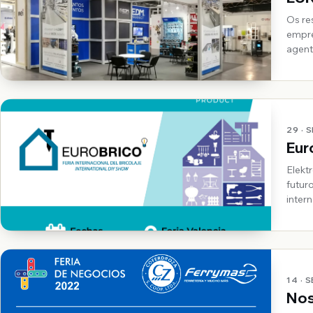
Os re
empresa e
agent
de pa
29 · 
Eur
Elekt
futuro das drogarias
inter
14 · 
Nos