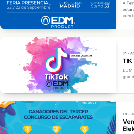
A Fei
estar
condi
31 · 
TIK
EDM INICIA EM TIK
grand
18 · 
Ven
Ele