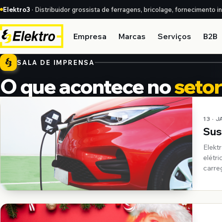
Elektro3
· Distribuidor grossista de ferragens, bricolage, fornecimento i
Empresa
Marcas
Serviços
B2B
SALA DE IMPRENSA
O que acontece no
setor
O que acontece no <em>setor</em>
13 · 
Sus
Elekt
elétr
carre