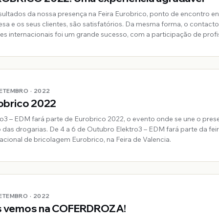
sultados da nossa presença na Feira Eurobrico, ponto de encontro en
 os seus clientes, são satisfatórios. Da mesma forma, o contacto com
es internacionais foi um grande sucesso, com a participação de profi
íses como Alemanha, Holanda, Arábia Saudita, Japão, Ma
SETEMBRO · 2022
obrico 2022
ro3 – EDM fará parte de Eurobrico 2022, o evento onde se une o pres
. De 4 a 6 de Outubro Elektro3 – EDM fará parte da feira
nacional de bricolagem Eurobrico, na Feira de Valencia.
SETEMBRO · 2022
 vemos na COFERDROZA!