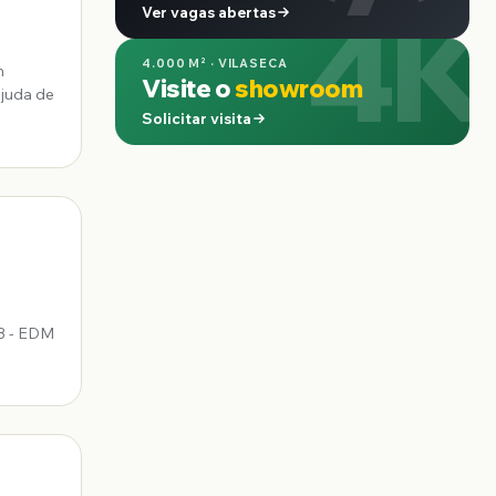
4K
Ver vagas abertas
4.000 M² · VILASECA
m
Visite o
showroom
ajuda de
Solicitar visita
o3 - EDM