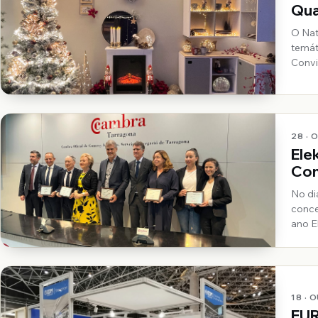
Qua
O Nat
temát
Convi
28 · 
Ele
Com
No di
conce
ano E
recon
conti
18 · 
EUR