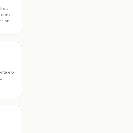
tre a
ssionais
ente e o