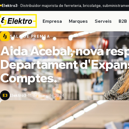
Elektro3
· Distribuïdor majorista de ferreteria, bricolatge, subministrame
Empresa
Marques
Serveis
B2B
SALA DE PREMSA
Aida Acebal, nova res
Departament d'Expans
Comptes.
Elektro3
11 de març de 2024
E3