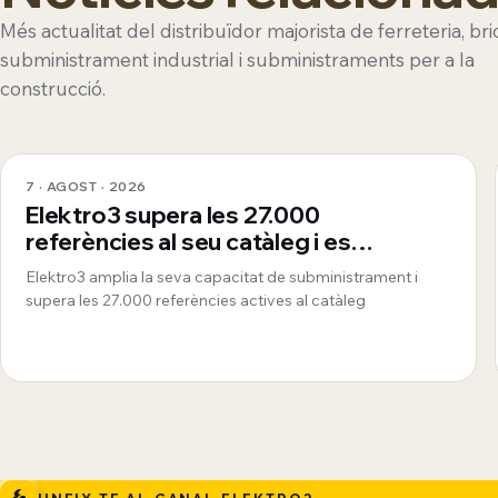
Més actualitat del distribuïdor majorista de ferreteria, bri
subministrament industrial i subministraments per a la
construcció.
7 · AGOST · 2026
Elektro3 supera les 27.000
referències al seu catàleg i es
consolida com a proveïdor global
Elektro3 amplia la seva capacitat de subministrament i
360º
supera les 27.000 referències actives al catàleg