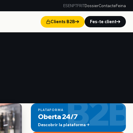
ES
EN
PT
FR
IT
Dossier
Contacte
Feina
Clients B2B
Fes-te client
B2B
PLATAFORMA
Oberta 24/7
Descobrir la plataforma