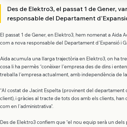
Des de Elektro3, el passat 1 de Gener, 
responsable del Departament d'Expansi
El passat 1 de Gener, en Elektro3, hem nomenat a Aida A
com a nova responsable del Departament d'Expansió i G
Aida acumula una llarga trajectòria en Elektro3, on ha tre
cosa li ha permès “conèixer l'empresa des de dins i enten
treballa l'empresa actualment, amb independència de la s
“Al costat de Jacint Espelta (provinent del departament 
client), i gràcies al tracte de tots dos amb els clients, h
com en l'administrativa”.
Des de Elektro3 confiem que “el nou equip serà un dels p