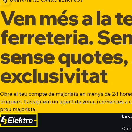
UNEIX-TE AL CANAL ELEKTRO3
Ven més a la t
ferreteria. Se
sense quotes,
exclusivitat
Obre el teu compte de majorista en menys de 24 hores
truquem, t'assignem un agent de zona, i comences a 
preu majorista.
La 
Qui 