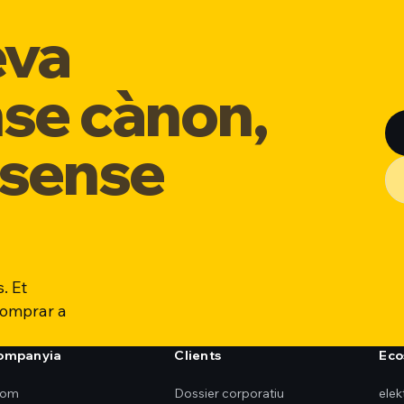
eva
nse cànon,
 sense
. Et
comprar a
companyia
Clients
Eco
som
Dossier corporatiu
ele