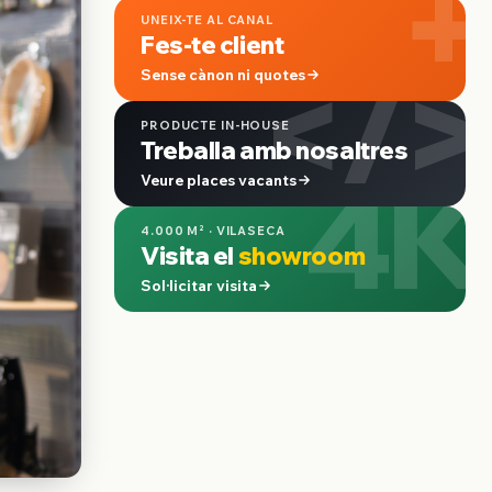
+
UNEIX-TE AL CANAL
Fes-te client
</>
Sense cànon ni quotes
PRODUCTE IN-HOUSE
Treballa amb nosaltres
4K
Veure places vacants
4.000 M² · VILASECA
Visita el
showroom
Sol·licitar visita