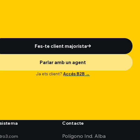
Fes-te client majorista
Parlar amb un agent
Ja ets client?
Accés B2B →
sistema
Contacte
Polígono Ind. Alba
ktro3.com