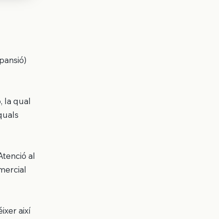
pansió)
, la qual
quals
Atenció al
omercial
xer així