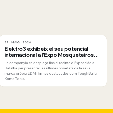
27 · MAIG · 2026
Elektro3 exhibeix el seu potencial
internacional a l'Expo Mosqueteiros
de Portugal
La companyia es desplaça fins al recinte d'Exposalão a
Batalha per presentar les últimes novetats de la seva
marca pròpia EDM i firmes destacades com ToughBuilt i
Koma Tools.