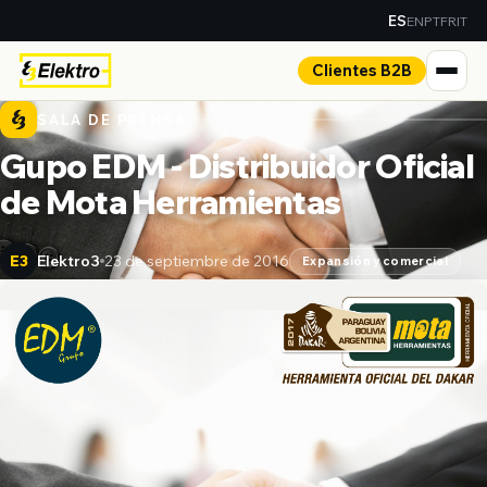
EN
PT
FR
IT
ES
Clientes B2B
SALA DE PRENSA
Gupo EDM - Distribuidor Oficial
de Mota Herramientas
Elektro3
23 de septiembre de 2016
E3
Expansión y comercial