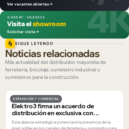
4
Ver vacantes abiertas
4.000 M² · VILASECA
Visita el
showroom
Solicitar visita
SIGUE LEYENDO
Noticias relacionadas
Más actualidad del distribuidor mayorista de
ferretería, bricolaje, suministro industrial y
suministros para la construcción.
19 · JUNIO · 2026
EXPANSIÓN Y COMERCIAL
Elektro3 firma un acuerdo de
distribución en exclusiva con
ToughBuilt
Esta alianza estratégica potenciará la presencia de la
marca líder en los canales de ferretería y suministro para