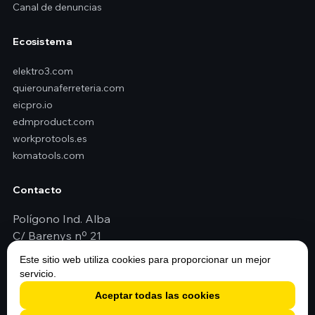
Canal de denuncias
Ecosistema
elektro3.com
quierounaferreteria.com
eicpro.io
edmproduct.com
workprotools.es
komatools.com
Contacto
Polígono Ind. Alba
C/ Barenys nº 21
43480 Vilaseca (Tarragona - España)
Este sitio web utiliza cookies para proporcionar un mejor
+34 977 79 29 45
servicio.
elektro3@elektro3.com
Aceptar todas las cookies