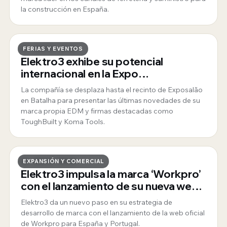
la construcción en España.
27 · MAYO · 2026
FERIAS Y EVENTOS
Elektro3 exhibe su potencial
internacional en la Expo
Mosqueteiros de Portugal
La compañía se desplaza hasta el recinto de Exposalão
en Batalha para presentar las últimas novedades de su
marca propia EDM y firmas destacadas como
ToughBuilt y Koma Tools.
25 · MAYO · 2026
EXPANSIÓN Y COMERCIAL
Elektro3 impulsa la marca ‘Workpro’
con el lanzamiento de su nueva web
oficial para España y Portugal
Elektro3 da un nuevo paso en su estrategia de
desarrollo de marca con el lanzamiento de la web oficial
de Workpro para España y Portugal.