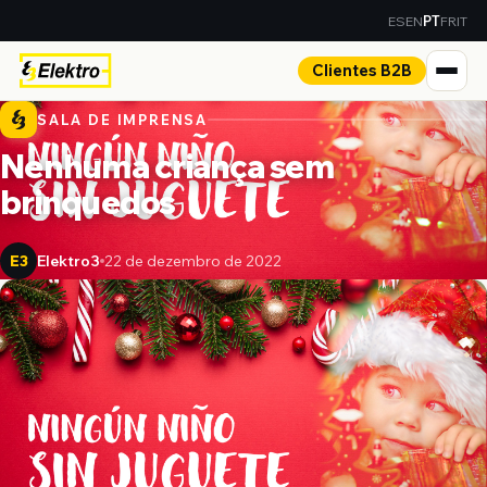
ES
EN
FR
IT
PT
Clientes B2B
SALA DE IMPRENSA
Nenhuma criança sem
brinquedos
Elektro3
22 de dezembro de 2022
E3