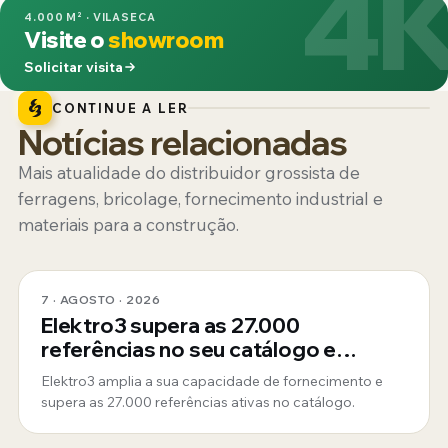
4
4.000 M² · VILASECA
Visite o
showroom
Solicitar visita
CONTINUE A LER
Notícias relacionadas
Mais atualidade do distribuidor grossista de
ferragens, bricolage, fornecimento industrial e
materiais para a construção.
7 · AGOSTO · 2026
Elektro3 supera as 27.000
referências no seu catálogo e
consolida-se como fornecedor
Elektro3 amplia a sua capacidade de fornecimento e
global 360º
supera as 27.000 referências ativas no catálogo.