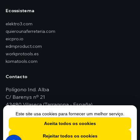
Ecossistema
elektro3.com
quierounaferreteria.com
eicpro.io
edmproduct.com
workprotools.es
komatools.com
Contacto
Polígono Ind. Alba
C/ Barenys nº 21
43480 Vilaseca (Tarragona - España)
+351 211 166 712
Este site usa cookies para fornecer um melhor serviço.
geral@elektro3.com
Aceita todos os cookies
Rejeitar todos os cookies